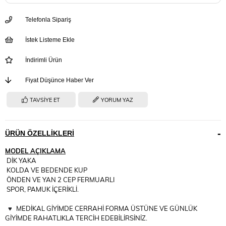
Telefonla Sipariş
İstek Listeme Ekle
İndirimli Ürün
Fiyat Düşünce Haber Ver
TAVSIYE ET
YORUM YAZ
ÜRÜN ÖZELLIKLERI
MODEL AÇIKLAMA
DİK YAKA
KOLDA VE BEDENDE KUP
ÖNDEN VE YAN 2 CEP FERMUARLI
SPOR, PAMUK İÇERİKLİ.
♥
MEDİKAL GİYİMDE CERRAHİ FORMA ÜSTÜNE VE GÜNLÜK
GİYİMDE RAHATLIKLA TERCİH EDEBİLİRSİNİZ.