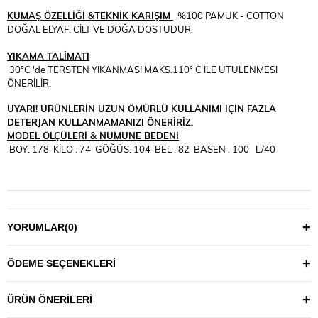
KUMAŞ ÖZELLİĞİ &TEKNİK KARIŞIM
%100 PAMUK - COTTON
DOĞAL ELYAF. CİLT VE DOĞA DOSTUDUR.
YIKAMA TALİMATI
30°C 'de TERSTEN YIKANMASI MAKS.110° C İLE ÜTÜLENMESİ
ÖNERİLİR.
UYARI! ÜRÜNLERİN UZUN ÖMÜRLÜ KULLANIMI İÇİN FAZLA
DETERJAN KULLANMAMANIZI ÖNERİRİZ.
MODEL ÖLÇÜLERİ & NUMUNE BEDENİ
BOY: 178 KİLO : 74 GÖĞÜS: 104 BEL : 82 BASEN : 100 L/40
YORUMLAR
(0)
ÖDEME SEÇENEKLERI
ÜRÜN ÖNERILERI