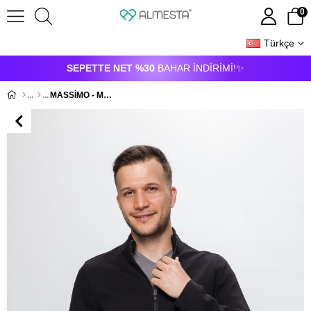
0
Türkçe
ÜYE GIRIŞI
ÜYE OL
SEPETTE NET %30
BAHAR İNDİRİMİ!✨
MASSİMO - Medikal Hastane Doktor Hemşire Ceket - Siyah