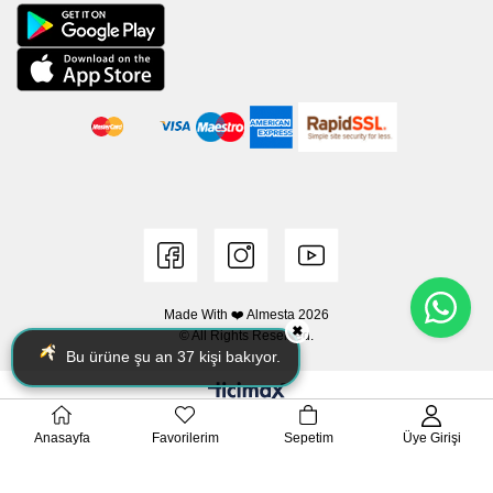
Made With ❤️ Almesta
2026
✖
© All Rights Reserved.
Bu ürüne şu an
37
kişi bakıyor.
Anasayfa
Favorilerim
Sepetim
Üye Girişi