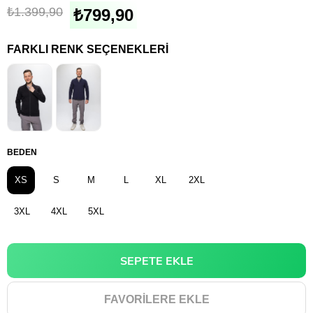
₺1.399,90
₺799,90
FARKLI RENK SEÇENEKLERI
BEDEN
XS
S
M
L
XL
2XL
3XL
4XL
5XL
FAVORILERE EKLE