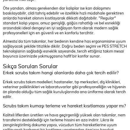
Öte yandan, olması gerekenden dar kalıplar ise kan dolaşımını
baskılayabilir, cildi tahriş edebilir ve özellikle hızlı müdahale gerektiren
anlarda hareket alanını kısıtlayarak dikkati dağıtabilir. "Regular"
standart kalıp yapısı, omuz genişliği, göğüs rahatlığı ve bel esnekliği
arasındaki ideal dengeyi en iyi sağlayan form olarak modern sağlık
profesyonelleri için en güvenli ve en konforlu tercihtir.
Almesta’da tüm takımlar, her bedenin kendine has ergonomisine uyum
sağlayacak şekilde titizlikle dikilir. Doğru beden seçimi ve PES STRETCH
teknolojisinin sağladığı esneklik sayesinde, tercih ettiğiniz takım mesai
boyunca üzerinizde yokmuşçasına hafif bir konfor sunar.
Sıkça Sorulan Sorular
Erkek scrubs takım hangi alanlarda daha çok tercih edilir?
Erkek scrubs takım modelleri; hastaneler, tıp merkezleri, diş klinikleri,
veteriner poliklinikleri ve laboratuvarlar gibi profesyonelliğin ve hijyenin
ön planda olduğu tüm sağlık kuruluşlarında ana üniforma olarak tercih
edilir.
Scrubs takım kumaşı terleme ve hareket kısıtlaması yapar mı?
Kaliteli liflerden üretilen ve hava geçirgenliği yüksek olan takımlar, nem
transferini desteklediği için terleme hissini en aza indirir. Likra ile
zenginleştirilmiş dokuma yapısı, vücudun tüm hareketlerine uyum
sağlayarak herhangi bir kısıtlama yaratmadan özgürce hareket