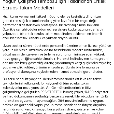
Yoğun Çalışma Temposu İçin Tasarlanan Erkek
Scrubs Takım Modelleri
Hızlı karar verme, ani fiziksel müdahaleler ve kesintisiz dinamizm
gerektiren sağlık ortamlarında, giyilen kıyafetin bir engel değil,
performansı destekleyen profesyonel bir avantaj olması beklenir.
Özellikle cerrahi odalarından acil servislere kadar uzanan geniş bir
yelpazede, bir erkek scrubs takım modelinden beklenen en önemli
özellikler; hafiflik, esneklik ve yüksek dayanıklılıktır.
Uzun saatler süren nöbetlerde personelin üzerine binen fiziksel yükü ve
yorgunluk hissini azaltmak adına tasarlanan modern üniformalar,
vücut ısısını dengeleyen ve terleme sorununu minimize eden yüksek
hava geçirgenliğine sahip olmalıdır. Hareket halindeyken kumaşın ani
gerilmelere karşı gösterdiği direnç, yıpranmaya karşı güçlendirilmiş dikiş
yapısı ve iplik kalitesi, ürünün en zorlu şartlarda bile formunu ve
profesyonel duruşunu kaybetmeden hizmet etmesini garanti eder.
Bu zorlu saha ihtiyaçlarını derinlemesine analiz ettik ve ileri tekstil
teknolojilerini kullanarak fonksiyonelliği tüm scrubs takım
koleksiyonlarımıza yansıttık. Ar-Ge mühendislerimizin titiz
çalışmalarıyla geliştirilen PES STRETCH kumaş yapısı, %100 polyester
ve likra dokumasının sağladığı benzersiz esneklikle vücudun her türlü
hareketine eş zamanlı uyum sağlar. Dört mevsim kullanıma uygun,
nefes alan gözenekli yapısı yoğun mesai saatlerinde ihtiyaç duyulan
ferahlığı sunarken; kırışmaya karşı yüksek direnç gösteren ve kolay
ütülenebilir özelliğiyle öne çıkan kumaş teknolojimiz, en hareketli