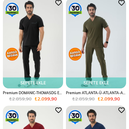
%27
%27
SEPETE EKLE
SEPETE EKLE
Premium DOMANIC-THOMASDG Erkek Cerrahi Takım - Siyah
Premium ATLANTA-Ü-ATLANTA-A Erkek Cerrahi Takım - Haki Yeşil
₺2.859,90
₺2.099,90
₺2.859,90
₺2.099,90
%27
%27