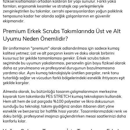
fiziksel kısıtlamaları ortadan kaldıran bir yapı sunulur. Farklı yaka
formları, ergonomik kesimler ve stratejik cep yerleşimleriyle
zenginleştirilen bu takımlar, cerrahi operasyonlardan yoğun poliklinik
temposuna kadar her alanda sağlık çalışanlarının en güvenilir
ekipmanıdır.
Premium Erkek Scrubs Takımlarında Üst ve Alt
Uyumu Neden Önemlidir?
Bir üniformanın "premium" olarak adlandırılması için sadece kumaş
kalitesi yetmez; üst ve alt parçanın kesim ve doku olarak birbirini
kusursuz bir şekilde tamamlaması gerekir. Erkek scrubs takım
seçiminde bu uyumun yakalanması, personelin gün boyu fiziksel olarak
daha az yorulmasına ve profesyonel duruşunun bozulmamasına
yardımcı olur. Aynı kumaş teknolojisiyle üretilen parçalar, renk tonu
tutarlılığı sağlar ve vücudun farklı bölgelerindeki esneklik ihtiyacını eşit
şekilde karşılar.
Almesta olarak, bu bütünlüğü tasarım çalışmalarımızın merkezine
koyarak tüm takımlarda PES STRETCH kumaş teknolojisini kullandık.
Hem alt hem de üst parçada %100 polyester ve likra dokusunun
sunduğu bu teknoloji, takımı giydiğiniz andan itibaren dört yöne
esneklik ve benzersiz bir hafiflik hissi yaratır. Tasarımlarımızdaki renk ve
doku birliği, profesyonel imajınızı güçlendirirken mesai saatlerinizi daha
konforlu kılar.