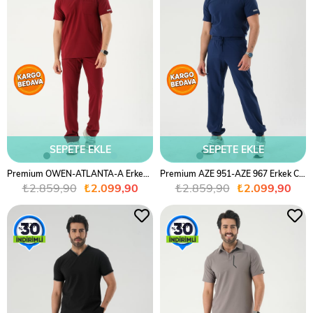
SEPETE EKLE
SEPETE EKLE
Premium OWEN-ATLANTA-A Erkek Cerrahi Takım - Bordo
Premium AZE 951-AZE 967 Erkek Cerrahi Takım - Lacivert
₺2.859,90
₺2.099,90
₺2.859,90
₺2.099,90
%27
%27