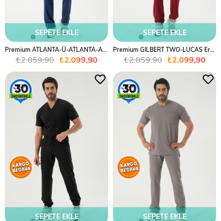
SEPETE EKLE
SEPETE EKLE
Premium ATLANTA-Ü-ATLANTA-A Erkek Cerrahi Takım - Lacivert
Premium GILBERT TWO-LUCAS Erkek Cerrahi Takım - Bordo
₺2.859,90
₺2.099,90
₺2.859,90
₺2.099,90
%27
%27
SEPETE EKLE
SEPETE EKLE