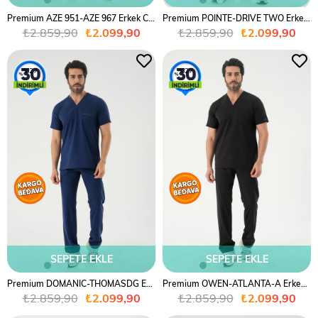
Premium AZE 951-AZE 967 Erkek Cerrahi Takım - Siyah
Premium POINTE-DRIVE TWO Erkek Cerrahi Takım - Gri
₺2.859,90
₺2.099,90
₺2.859,90
₺2.099,90
%27
%27
SEPETE EKLE
SEPETE EKLE
Premium DOMANIC-THOMASDG Erkek Cerrahi Takım - Lacivert
Premium OWEN-ATLANTA-A Erkek Cerrahi Takım - Siyah
₺2.859,90
₺2.099,90
₺2.859,90
₺2.099,90