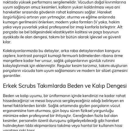
noktada yüksek performans sergilemelidir. Vücudun doğal kıvrımlarına
uyum sağlayan omuz kesimleri, kolların yukarı kaldırılması veya ani
hareketler sırasında gövdenin rahat kalmasını sağlar. Hareket
özgürlüğünü artıran yan yırtmaçlar, oturma ve eğilme anlarında
kumaşın gerilmesini önlerken; modern yaka formları (V yaka, hakim
yaka veya yuvarlak yaka) profesyonel bir imajı konforla birleştirir. Alt
parçada ise bel bölgesindeki elastikiyetin kalitesi ve paça boyunun
ayakkabı ile olan dengesi, takımı bir bütün olarak işlevsel ve güvenli
kılar.
Koleksiyonlarımızda bu detaylar, arka roba detaylarından kanguru
ceplere, kontrast paraşüt kumaşlı fermuarlı bölmelerden ribana örme
manşetlere kadar her unsur, sağlık çalışanlarının günlük rutinini
kolaylaştırmak için eklenmiştir. Regular kesim tarzımız, takımı oluşturan
parçaların vücuda tam uyum sağlamasını ve modern bir silüet çizmesini
garantiler.
Erkek Scrubs Takımlarda Beden ve Kalıp Dengesi
Beden ve kalıp uyumu, bir üniformanın içinde kendinizi ne kadar rahat
hissedeceğinizi ve mesai boyunca sergileyeceğiniz odağı belirleyen en
temel faktörlerden biridir. Sağlık ortamında giyilen parçaların vücut
ergonomisine tam oturması, gün boyu süren fiziksel yorgunluğu
minimize eden profesyonel bir ihtiyaçtır. Gereğinden fazla bol olan
kesimler, personelin özenli duruşunu gölgeleyebileceği gibi hareket
halindeyken tıbbi ekipmanlara takılma veya hantal bir kullanım hissi
yaratma riski taşır.