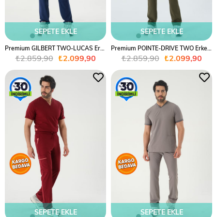
SEPETE EKLE
SEPETE EKLE
Premium GILBERT TWO-LUCAS Erkek Cerrahi Takım - Lacivert
Premium POINTE-DRIVE TWO Erkek Cerrahi Takım - Haki Yeşil
₺2.859,90
₺2.099,90
₺2.859,90
₺2.099,90
%27
%27
SEPETE EKLE
SEPETE EKLE