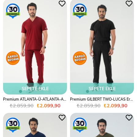
%27
%27
SEPETE EKLE
SEPETE EKLE
Premium ATLANTA-Ü-ATLANTA-A Erkek Cerrahi Takım - Bordo
Premium GILBERT TWO-LUCAS Erkek Cerrahi Takım - Siyah
₺2.859,90
₺2.099,90
₺2.859,90
₺2.099,90
%27
%27