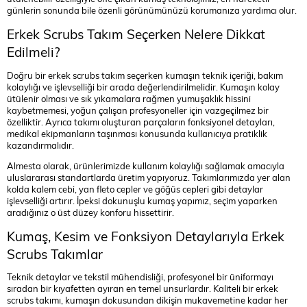
günlerin sonunda bile özenli görünümünüzü korumanıza yardımcı olur.
Erkek Scrubs Takım Seçerken Nelere Dikkat
Edilmeli?
Doğru bir erkek scrubs takım seçerken kumaşın teknik içeriği, bakım
kolaylığı ve işlevselliği bir arada değerlendirilmelidir. Kumaşın kolay
ütülenir olması ve sık yıkamalara rağmen yumuşaklık hissini
kaybetmemesi, yoğun çalışan profesyoneller için vazgeçilmez bir
özelliktir. Ayrıca takımı oluşturan parçaların fonksiyonel detayları,
medikal ekipmanların taşınması konusunda kullanıcıya pratiklik
kazandırmalıdır.
Almesta olarak, ürünlerimizde kullanım kolaylığı sağlamak amacıyla
uluslararası standartlarda üretim yapıyoruz. Takımlarımızda yer alan
kolda kalem cebi, yan fleto cepler ve göğüs cepleri gibi detaylar
işlevselliği artırır. İpeksi dokunuşlu kumaş yapımız, seçim yaparken
aradığınız o üst düzey konforu hissettirir.
Kumaş, Kesim ve Fonksiyon Detaylarıyla Erkek
Scrubs Takımlar
Teknik detaylar ve tekstil mühendisliği, profesyonel bir üniformayı
sıradan bir kıyafetten ayıran en temel unsurlardır. Kaliteli bir erkek
scrubs takımı, kumaşın dokusundan dikişin mukavemetine kadar her