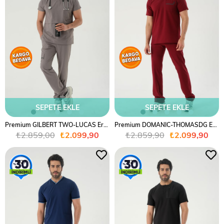
SEPETE EKLE
SEPETE EKLE
Premium GILBERT TWO-LUCAS Erkek Cerrahi Takım - Gri
Premium DOMANIC-THOMASDG Erkek Cerrahi Takım - Bordo
₺2.859,00
₺2.099,90
₺2.859,90
₺2.099,90
%27
%27