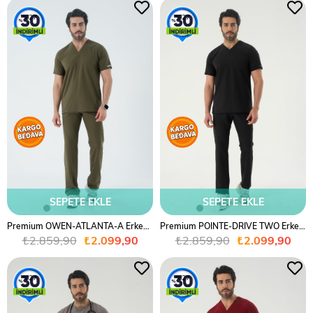
%27
%27
SEPETE EKLE
SEPETE EKLE
Premium OWEN-ATLANTA-A Erkek Cerrahi Takım - Haki Yeşil
Premium POINTE-DRIVE TWO Erkek Cerrahi Takım - Siyah
₺2.859,90
₺2.099,90
₺2.859,90
₺2.099,90
%27
%27