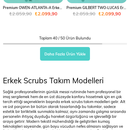
Premium OWEN-ATLANTA-A Erkek Cerrahi Takım - Lacivert
Premium GILBERT TWO-LUCAS Erkek Cerrahi Takım - Haki Yeşil
₺2.859,90
₺2.099,90
₺2.859,90
₺2.099,90
Toplam
40
/
50
Ürün Bulundu
Daha Fazla Ürün Yükle
Erkek Scrubs Takım Modelleri
Sağlık profesyonellerinin günlük mesai rutininde hem profesyonel bir
imaj sergilemek hem de en üst düzeyde konforu hissetmek için en çok
tercih ettiği seçeneklerin başında erkek scrubs takım modelleri gelir. Alt
ve üst parçanın bir bütün olarak tasarlandığı bu takımlar, sadece
estetik bir birliktelik sunmakla kalmaz; aynı zamanda çalışma sırasında
personelin ihtiyaç duyduğu hareket özgürlüğünü ve işlevselliği bir
araya getirir. Modern tekstil mühendisliği ile geliştirilen kumaş
teknolojileri sayesinde, gün boyu vücudun nefes almasını sağlayan ve