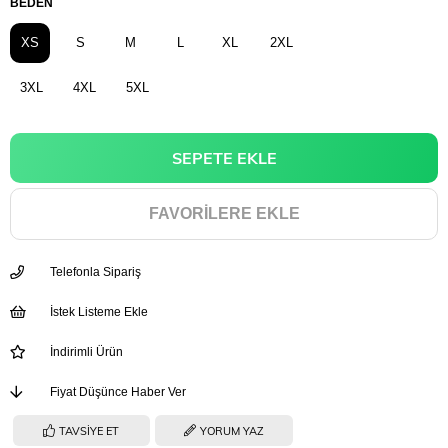
BEDEN
XS
S
M
L
XL
2XL
3XL
4XL
5XL
FAVORILERE EKLE
Telefonla Sipariş
İstek Listeme Ekle
İndirimli Ürün
Fiyat Düşünce Haber Ver
TAVSIYE ET
YORUM YAZ