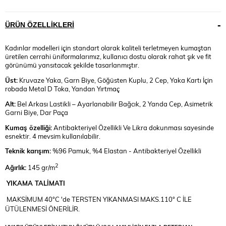
ÜRÜN ÖZELLIKLERI
Kadınlar modelleri için standart olarak kaliteli terletmeyen kumaştan
üretilen cerrahi üniformalarımız, kullanıcı dostu olarak rahat şık ve fit
görünümü yansıtacak şekilde tasarlanmıştır.
Üst
:
Kruvaze Yaka, Garn Biye, Göğüsten Kuplu, 2 Cep, Yaka Kartı İçin
robada Metal D Toka, Yandan Yırtmaç
Alt
:
Bel Arkası Lastikli – Ayarlanabilir Bağcık, 2 Yanda Cep, Asimetrik
Garni Biye, Dar Paça
Kumaş özelliği
:
Antibakteriyel Özellikli Ve Likra dokunması sayesinde
esnektir. 4 mevsim kullanılabilir.
Teknik karışım:
%96 Pamuk, %4 Elastan - Antibakteriyel Özellikli
2
Ağırlık:
145 gr/m
YIKAMA TALİMATI
MAKSİMUM 40°C 'de TERSTEN YIKANMASI MAKS.110° C İLE
ÜTÜLENMESİ ÖNERİLİR.