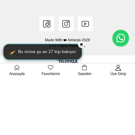
Made With ❤️ Almesta
2026
✖
© All Rights Reserved.
Bu ürüne şu an
27
kişi bakıyor.
Anasayfa
Favorilerim
Sepetim
Üye Girişi