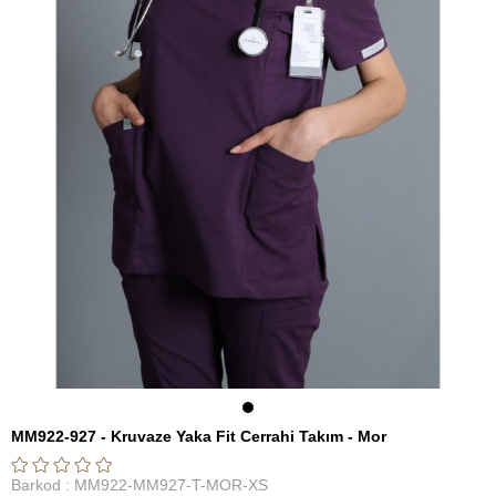
MM922-927 - Kruvaze Yaka Fit Cerrahi Takım - Mor
Barkod
:
MM922-MM927-T-MOR-XS