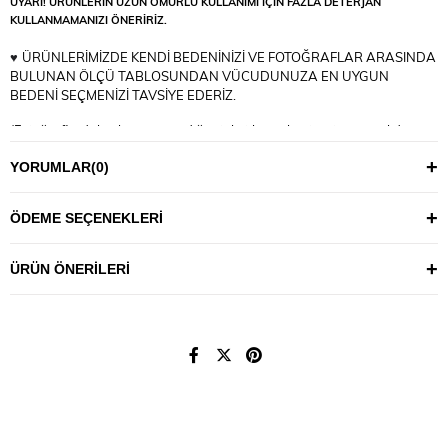
UYARI! ÜRÜNLERİN UZUN ÖMÜRLÜ KULLANIMI İÇİN FAZLA DETERJAN
KULLANMAMANIZI ÖNERİRİZ.
♥
ÜRÜNLERİMİZDE KENDİ BEDENİNİZİ VE FOTOĞRAFLAR ARASINDA
BULUNAN ÖLÇÜ TABLOSUNDAN VÜCUDUNUZA EN UYGUN
BEDENİ SEÇMENİZİ TAVSİYE EDERİZ.
(Fotoğraflardaki aksesuar ve diğer tekstil ürünleri tanıtım amaçlıdır,
fiyatlara dahil değildir.)
YORUMLAR
(0)
MM922-MM927
ÖDEME SEÇENEKLERI
ÜRÜN ÖNERILERI