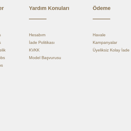
ÜST C
BOYU
er
Yardım Konuları
Ödeme
TELEF
CEP
EN/BO
s
Hesabım
Havale
s
İade Politikası
Kampanyalar
lik
KVKK
Üyeliksiz Kolay İade
ubs
Model Başvurusu
bs