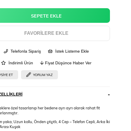
FAVORILERE EKLE
Telefonla Sipariş
İstek Listeme Ekle
İndirimli Ürün
Fiyat Düşünce Haber Ver
SIYE ET
YORUM YAZ
ELLIKLERI
klere özel tasarlanıp her bedene ayrı ayrı olarak rahat fit
rlanmıştır.
yaka, Uzun kollu, Önden çıtçıtlı, 4 Cep – Telefon Cepli, Arka İki
 Arası Kuşak