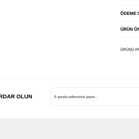
ETEK U
ÖDEME 
OMUZD
ÜRÜN ÖN
OMUZ
KOL BO
ÜRÜNÜ PA
PAZU
KOL U
ÖN CE
ENİ ÜS
RDAR OLUN
ÖN CE
BOYU
ÜST C
ENİ