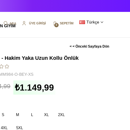
Türkçe
ÜYE GIRIŞI
SEPETIM
N GİYİM
0
< < Önceki Sayfaya Dön
- Hakim Yaka Uzun Kollu Önlük
MM984-O-BEY-XS
4,99
₺1.149,99
S
M
L
XL
2XL
4XL
5XL