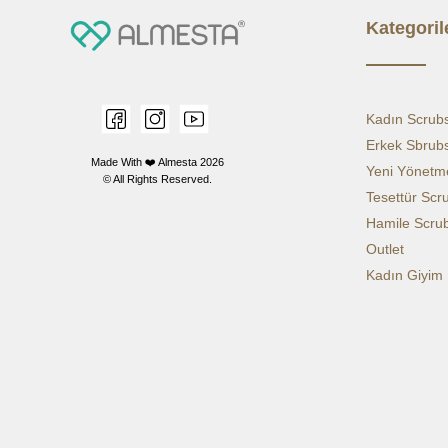
Kategoril
Kadın Scrub
Erkek Sbrub
Made With ❤️ Almesta
2026
Yeni Yönetme
© All Rights Reserved.
Tesettür Scr
Hamile Scru
Outlet
Kadın Giyim