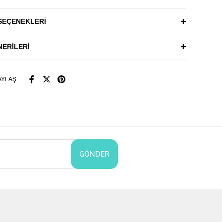
CU
55
57
59
61
63
66
69
SEÇENEKLERI
AN
41
42
43
44
45
46,5
48
ERILERI
A
YU
63,5
64
64,5
65
65,5
66
66,5
YLAŞ :
21,9
24,4
22,9
23,4
23,9
24,7
25,4
CU
12,5
13
13,5
14
14,5
15,25
16
P
17,5
17,5
17,5
18
18
18,5
18,5
T
GÖNDER
P
19,5
19,5
19,5
19,5
19,5
19,5
19,5
EP
12,5
12,5
12,5
13
13
13,5
13,5