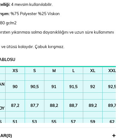
lliği:
4 mevsim kullanılabilir.
rışım:
%75 Polyester %25 Viskon
80 gr/m2
ersten yıkanması solma dayanıklılığını ve uzun süre kullanımını
 ve ütüsü kolaydır. Çabuk kırışmaz.
ABLOSU
XS
S
M
L
XL
XXL
3XL
AN
90
90,5
91
91,5
92
92,5
93
87,2
87,7
88,2
88,7
89,2
89,7
90,2
OY
S
51
53
55
57
59
62
65
52,7
54,7
56,7
58,7
60,7
63,7
66,7
LAR
(0)