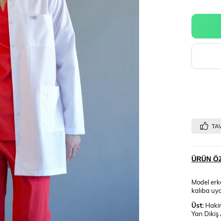
TAV
ÜRÜN ÖZ
Model erke
kalıba uya
Üst:
Hakim 
Yan Dikiş