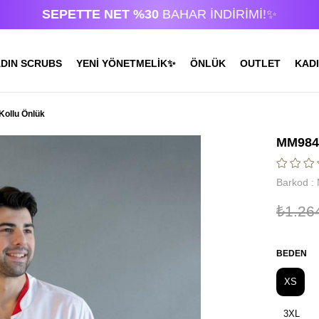
SEPETTE NET %30
BAHAR İNDİRİMİ!✨
DIN SCRUBS
YENİ YÖNETMELİK✨
ÖNLÜK
OUTLET
KADI
Kollu Önlük
MM984 
Barkod
:
₺1.26
BEDEN
XS
3XL