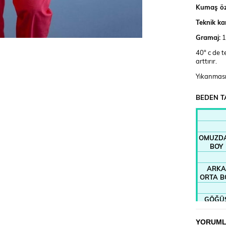
Kumaş öze
Teknik ka
Gramaj:
1
40° c de t
arttırır.
Yıkanması
BEDEN T
OMUZD
BOY
ARKA
ORTA B
GÖĞÜ
BEL
YORUM