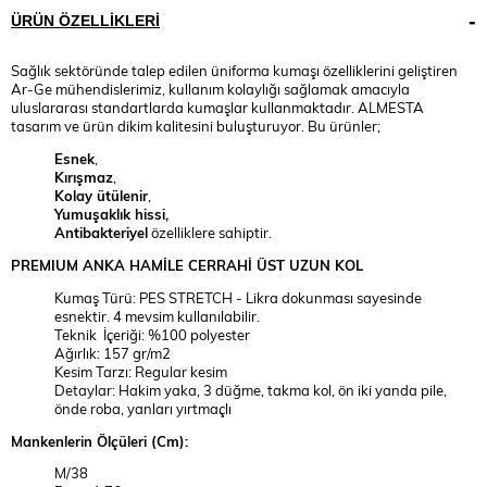
ÜRÜN ÖZELLIKLERI
Sağlık sektöründe talep edilen üniforma kumaşı özelliklerini geliştiren
Ar-Ge mühendislerimiz, kullanım kolaylığı sağlamak amacıyla
uluslararası standartlarda kumaşlar kullanmaktadır. ALMESTA
tasarım ve ürün dikim kalitesini buluşturuyor. Bu ürünler;
Esnek
,
Kırışmaz
,
Kolay ütülenir
,
Yumuşaklık hissi,
Antibakteriyel
özelliklere sahiptir.
PREMIUM
ANKA HAMİLE CERRAHİ ÜST UZUN KOL
Kumaş Türü: PES STRETCH - Likra dokunması sayesinde
esnektir. 4 mevsim kullanılabilir.
Teknik İçeriği: %100 polyester
Ağırlık: 157 gr/m2
Kesim Tarzı: Regular kesim
Detaylar: Hakim yaka, 3 düğme, takma kol, ön iki yanda pile,
önde roba, yanları yırtmaçlı
Mankenlerin Ölçüleri (Cm):
M/38