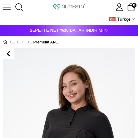
0
Türkçe
ÜYE GIRIŞI
ÜYE OL
SEPETTE NET %30
BAHAR İNDİRİMİ!✨
Premium ANKA Hamile Cerrahi Üst Uzun Kol - Siyah