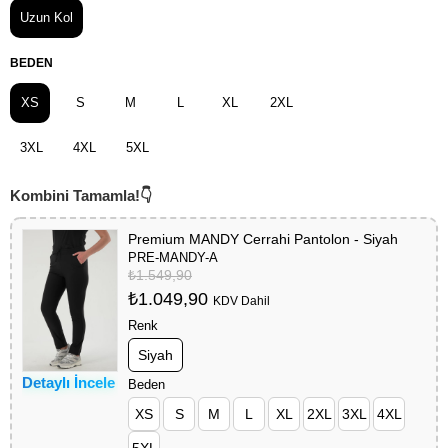
Uzun Kol
BEDEN
XS
S
M
L
XL
2XL
3XL
4XL
5XL
Premium MANDY Cerrahi Pantolon - Siyah
PRE-MANDY-A
₺1.549,90
₺1.049,90
KDV Dahil
Renk
Siyah
Detaylı İncele
Beden
XS
S
M
L
XL
2XL
3XL
4XL
5XL