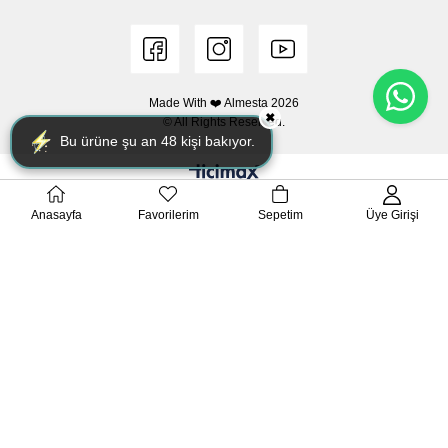
Made With ❤️ Almesta
2026
✖
© All Rights Reserved.
Bu ürüne şu an
48
kişi bakıyor.
Anasayfa
Favorilerim
Sepetim
Üye Girişi