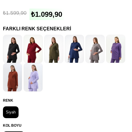
₺1.599,90
₺1.099,90
FARKLI RENK SEÇENEKLERI
RENK
Siyah
KOL BOYU