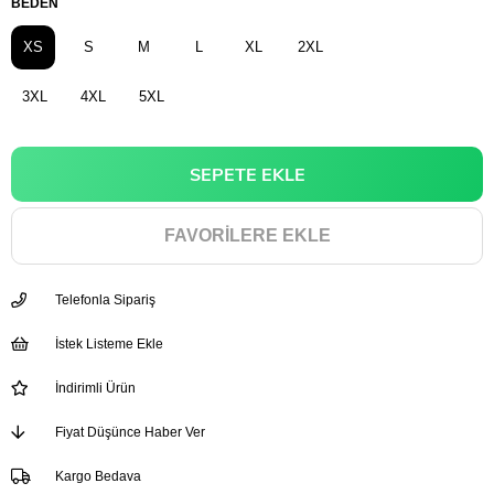
BEDEN
XS
S
M
L
XL
2XL
3XL
4XL
5XL
FAVORILERE EKLE
Telefonla Sipariş
İstek Listeme Ekle
İndirimli Ürün
Fiyat Düşünce Haber Ver
Kargo Bedava