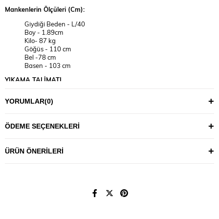
Mankenlerin Ölçüleri (Cm):
Giydiği Beden - L/40
Boy - 1.89cm
Kilo- 87 kg
Göğüs - 110 cm
Bel -78 cm
Basen - 103 cm
YIKAMA TALİMATI
30°C’de tersten, benzer renklerle yıkanması önerilir.
YORUMLAR
(0)
Maksimum 110°C sıcaklıkla ütülenmesi tavsiye edilir.
Ürünlerin uzun ömürlü kullanımı için fazla deterjan
kullanmamanız önerilir.
ÖDEME SEÇENEKLERI
Not: Ürünlerde, kendi bedeninizi bulmak için aşağıdaki ölçü
tablosundan vücudunuza en uygun bedeni seçmeniz tavsiye edilir.
ÜRÜN ÖNERILERI
(Resimlerdeki aksesuar ve diğer tekstil ürünleri tanıtım amaçlıdır,
fiyatlara dahil değild
BEDEN TABLOSU
ATLANTA
34/XS
36/S
38/M
40/L
42/XL
44/2XL
46/3XL
48/4XL
ÜST-941