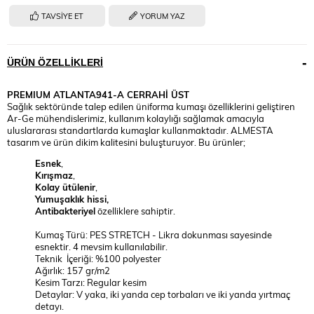
TAVSIYE ET
YORUM YAZ
ÜRÜN ÖZELLIKLERI
PREMIUM
ATLANTA941-A CERRAHİ ÜST
Sağlık sektöründe talep edilen üniforma kumaşı özelliklerini geliştiren
Ar-Ge mühendislerimiz, kullanım kolaylığı sağlamak amacıyla
uluslararası standartlarda kumaşlar kullanmaktadır. ALMESTA
tasarım ve ürün dikim kalitesini buluşturuyor. Bu ürünler;
Esnek
,
Kırışmaz
,
Kolay ütülenir
,
Yumuşaklık hissi,
Antibakteriyel
özelliklere sahiptir.
Kumaş Türü: PES STRETCH - Likra dokunması sayesinde
esnektir. 4 mevsim kullanılabilir.
Teknik İçeriği: %100 polyester
Ağırlık: 157 gr/m2
Kesim Tarzı: Regular kesim
Detaylar: V yaka, iki yanda cep torbaları ve iki yanda yırtmaç
detayı.