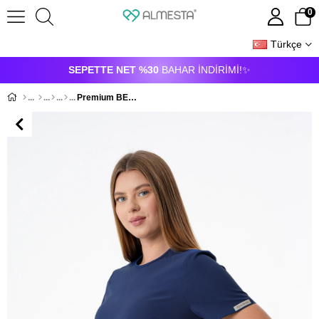
0
Türkçe
ÜYE GIRIŞI
ÜYE OL
SEPETTE NET %30
BAHAR İNDİRİMİ!✨
Premium BERRY Hamile Cerrahi Üst Kısa Kol - Lacivert