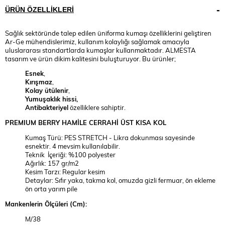
ÜRÜN ÖZELLIKLERI
Sağlık sektöründe talep edilen üniforma kumaşı özelliklerini geliştiren
Ar-Ge mühendislerimiz, kullanım kolaylığı sağlamak amacıyla
uluslararası standartlarda kumaşlar kullanmaktadır. ALMESTA
tasarım ve ürün dikim kalitesini buluşturuyor. Bu ürünler;
Esnek
,
Kırışmaz
,
Kolay ütülenir
,
Yumuşaklık hissi,
Antibakteriyel
özelliklere sahiptir.
PREMIUM
BERRY HAMİLE CERRAHİ ÜST KISA KOL
Kumaş Türü: PES STRETCH - Likra dokunması sayesinde
esnektir. 4 mevsim kullanılabilir.
Teknik İçeriği: %100 polyester
Ağırlık: 157 gr/m2
Kesim Tarzı: Regular kesim
Detaylar: Sıfır yaka, takma kol, omuzda gizli fermuar, ön ekleme
ön orta yarım pile
Mankenlerin Ölçüleri (Cm):
M/38