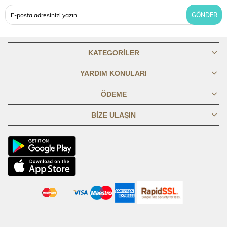
77,2
77,7
78,2
78,7
79,2
79,7
80,2
80,7
81,2
BOY
GÖNDER
GÖĞÜS
45,8
47,8
49,8
51,8
53,8
56,8
59,8
62,8
65,8
1/2
KATEGORILER
BASEN 1/2
YARDIM KONULARI
PİLE
50,2
52,2
54,2
56,2
58,2
61,2
64,2
67,2
70,2
KAPALI
ÖDEME
BIZE ULAŞIN
BASEN 1/2
60,2
62,2
64,2
66,2
68,2
71,2
74,2
77,2
80,2
PİLE AÇIK
KOL BOYU
20,8
21,3
21,8
22,3
22,8
23,3
23,8
24,3
24,8