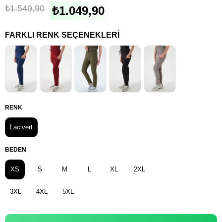
₺1.549,90
₺1.049,90
FARKLI RENK SEÇENEKLERI
RENK
Lacivert
BEDEN
XS
S
M
L
XL
2XL
3XL
4XL
5XL