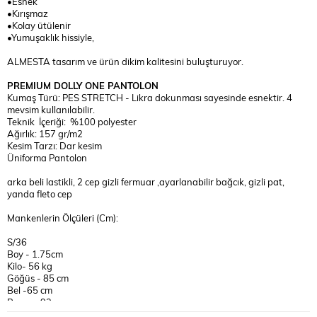
•Esnek
•Kırışmaz
•Kolay ütülenir
•Yumuşaklık hissiyle,
ALMESTA tasarım ve ürün dikim kalitesini buluşturuyor.
PREMIUM DOLLY ONE PANTOLON
Kumaş Türü: PES STRETCH - Likra dokunması sayesinde esnektir. 4
mevsim kullanılabilir.
Teknik İçeriği: %100 polyester
Ağırlık: 157 gr/m2
Kesim Tarzı: Dar kesim
Üniforma Pantolon
arka beli lastikli, 2 cep gizli fermuar ,ayarlanabilir bağcık, gizli pat,
yanda fleto cep
Mankenlerin Ölçüleri (Cm):
S/36
Boy - 1.75cm
Kilo- 56 kg
Göğüs - 85 cm
Bel -65 cm
Basen -92 cm