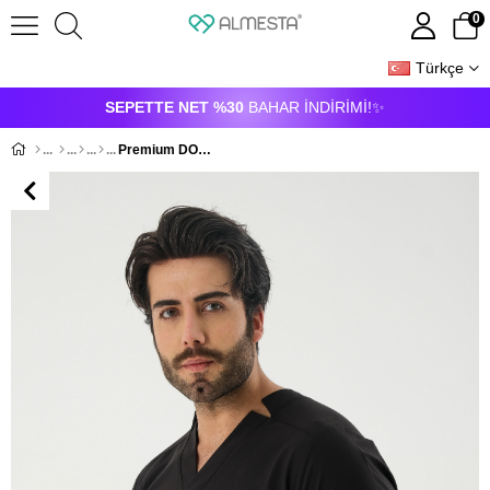
0
Türkçe
ÜYE GIRIŞI
ÜYE OL
SEPETTE NET %30
BAHAR İNDİRİMİ!✨
Premium DOMANIC Cerrahi Üst - Siyah