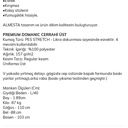
•Esnek
•Kırışmaz
•Kolay ütülenir
•Yumuşaklık hissiyle,
ALMESTA tasarım ve ürün dikim kalitesini buluşturuyor.
PREMIUM DOMANIC CERRAHİ ÜST
Kumaş Türü: PES STRETCH - Likra dokunması sayesinde esnektir. 4
mevsim kullanılabilir.
Teknik İçeriği: %100 polyester
Ağırlık: 157 gr/m2
Kesim Tarzı: Regular kesim
Üniforma Üst
V yakada yırtmaç detayı ,gögüste cep üstünde kapak formunda baskı
yanlar yırtmaçlı,arka roba (baskı yıkama testinden geçmiştir.)
Manken Ölçüleri (Cm):
Giydiği Beden - L/40
Boy - 1.89cm
Kilo- 87 kg
Göğüs - 110 cm
Bel -88 cm
Basen - 103 cm
YIKAMA TALİMATI: