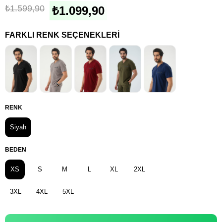
₺1.599,90
₺1.099,90
FARKLI RENK SEÇENEKLERI
RENK
Siyah
BEDEN
XS
S
M
L
XL
2XL
3XL
4XL
5XL