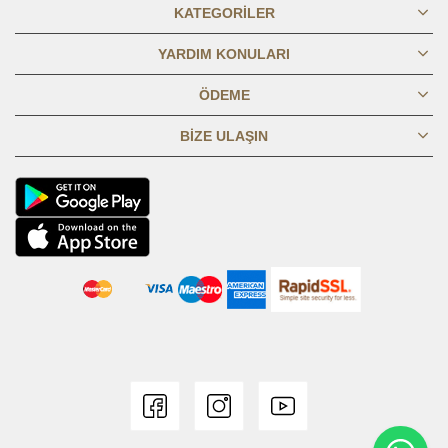
KATEGORILER
ETEK UCU 1/2
50,9
52,9
54,9
56,9
58,9
61,9
64,9
67,9
70,9
73,9
YARDIM KONULARI
KOL BOYU
20,8
21,3
21,8
22,3
22,8
23,3
23,8
24,3
24,8
25,3
ÖDEME
BIZE ULAŞIN