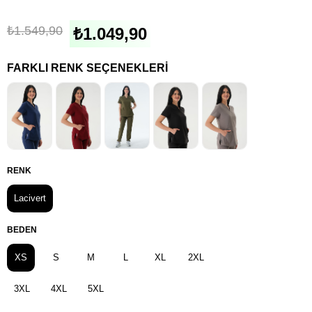
₺1.549,90
₺1.049,90
FARKLI RENK SEÇENEKLERI
RENK
Lacivert
BEDEN
XS
S
M
L
XL
2XL
3XL
4XL
5XL