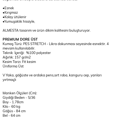
•Esnek
•Kırışmaz
•Kolay ütülenir
•Yumuşaklık hissiyle,
ALMESTA tasarım ve ürün dikim kalitesini buluşturuyor.
PREMIUM DORE ÜST
Kumaş Türü: PES STRETCH - Likra dokunması sayesinde esnektir. 4
mevsim kullanılabilir.
Teknik İçeriği: %100 polyester
Ağırlık: 157 gr/m2
Kesim Tarzı: Fit kesim
Üniforma Üst
V Yaka, göğüste ve ardaka pens,sırt roba, kanguru cep, yanları
yırtmaçlı
Manken Ölçüleri (Cm):
Giydiği Beden - S/36
Boy - 1.78cm
Kilo - 60 kg
Göğüs - 84 cm
Bel - 64 cm