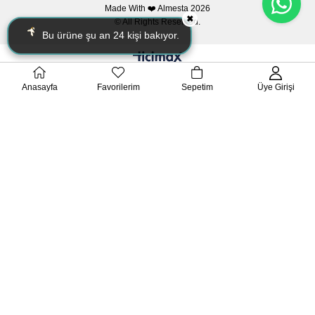
Made With ❤️ Almesta
2026
✖
© All Rights Reserved.
Bu ürüne şu an
24
kişi bakıyor.
Anasayfa
Favorilerim
Sepetim
Üye Girişi