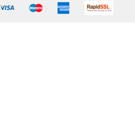
aş Türü: PES STRETCH - Likra dokunması sayesinde esnektir.
evsim kullanılabilir.
nik İçeriği: %100 polyester
rlık: 157 gr/m2
im Tarzı: Regular kesim
aylar:Arka beli lastikli, 2 cep gizli fermuar ,ayarlanabilir bağcık,
li pat, yanda fleto cep
in Ölçüleri (Cm):
36
 - 1.75cm
o- 56 kg
ğüs - 85 cm
 -65 cm
sen -92 cm
L/44
 - 1.75cm
o- 81 kg
ğüs - 101 cm
 -85 cm
sen - 118 cm