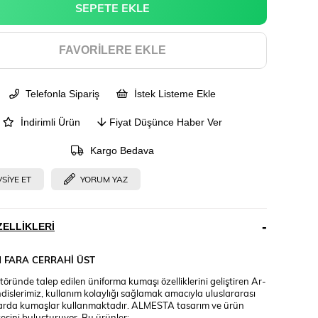
FAVORILERE EKLE
Telefonla Sipariş
İstek Listeme Ekle
İndirimli Ürün
Fiyat Düşünce Haber Ver
Kargo Bedava
SIYE ET
YORUM YAZ
ELLIKLERI
M
FARA CERRAHİ ÜST
töründe talep edilen üniforma kumaşı özelliklerini geliştiren Ar-
islerimiz, kullanım kolaylığı sağlamak amacıyla uluslararası
arda kumaşlar kullanmaktadır. ALMESTA tasarım ve ürün
tesini buluşturuyor. Bu ürünler;