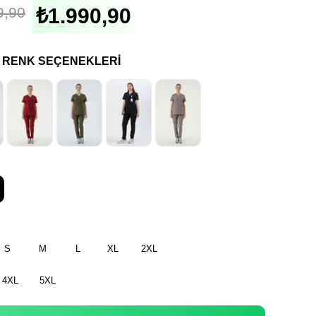
9,90
₺1.990,90
I RENK SEÇENEKLERI
S
M
L
XL
2XL
4XL
5XL