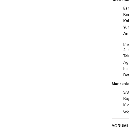
Es
Kı
Kol
Yum
Ant
Kum
4 m
Tek
Ağı
Kes
Det
Mankenler
S/
Boy
Kil
Gö
Bel
Ba
YORUM