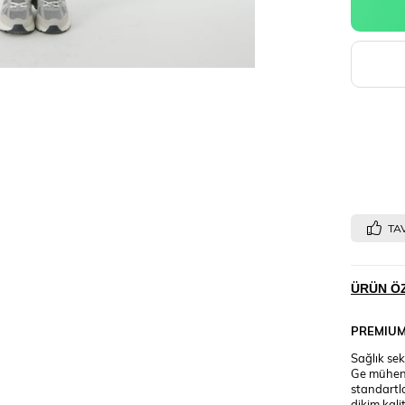
TAV
ÜRÜN ÖZ
PREMIU
Sağlık sek
Ge mühend
standartl
dikim kali