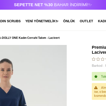
SEPETTE NET %30
BAHAR İNDİRİMİ!✨
DIN SCRUBS
YENİ YÖNETMELİK✨
ÖNLÜK
OUTLET
KADI
DOLLY ONE Kadın Cerrahi Takım - Lacivert
Premiu
Lacive
Barkod
:
Tak
Alm
ise, o be
kısmında