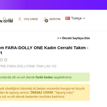
Türkçe
ÜYE GIRIŞI
SEPETIM
N GİYİM
0
< < Önceki Sayfaya Dön
m FARA-DOLLY ONE Kadın Cerrahi Takım -
rt
PRE-FARA-DOLLYONE-TKM-LAC-XS
ımlarda alt ve üst olarak
farklı beden
seçebilirsiniz.
ak istediğiniz takımda iki beden arasında hangisi en büyük
den ile sipariş veriniz.
ÖNEMLİ UYARI:
"Sipariş notu"
 üst ve alt olarak bedenleri mutlaka belirtiniz.