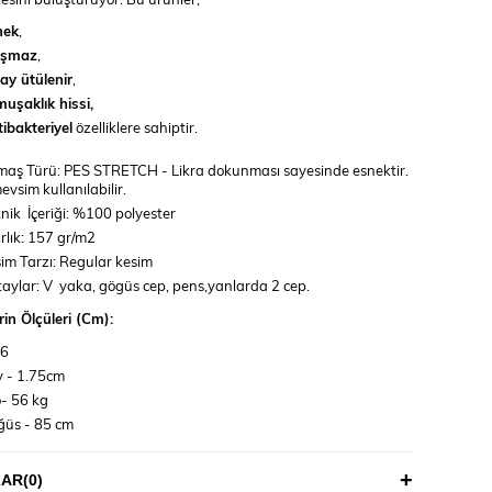
nek
,
rışmaz
,
ay ütülenir
,
uşaklık hissi,
ibakteriyel
özelliklere sahiptir.
aş Türü: PES STRETCH - Likra dokunması sayesinde esnektir.
evsim kullanılabilir.
nik İçeriği: %100 polyester
rlık: 157 gr/m2
im Tarzı: Regular kesim
aylar: V yaka, gögüs cep, pens,yanlarda 2 cep.
in Ölçüleri (Cm):
36
 - 1.75cm
o- 56 kg
ğüs - 85 cm
 -65 cm
sen -92 cm
LAR
(0)