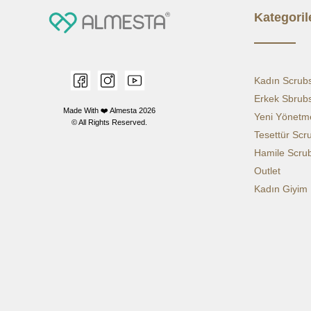
Kategoril
Kadın Scrub
Erkek Sbrub
Made With ❤️ Almesta
2026
Yeni Yönetme
© All Rights Reserved.
Tesettür Scr
Hamile Scru
Outlet
Kadın Giyim