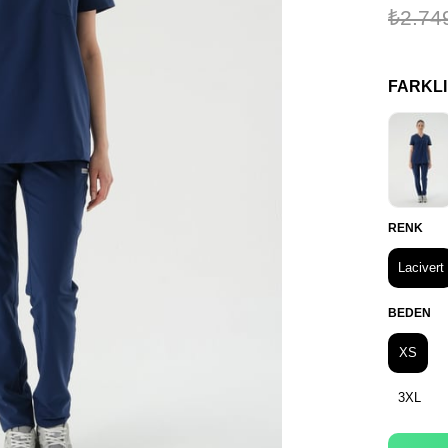
₺2.74
FARKL
RENK
Lacivert
BEDEN
XS
3XL