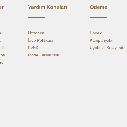
OMUZD
er
Yardım Konuları
Ödeme
GÖĞÜS
ETEK U
s
Hesabım
Havale
s
İade Politikası
Kampanyalar
KOL 
lik
KVKK
Üyeliksiz Kolay İade
ubs
Model Başvurusu
PREMIU
bs
Sağlık sek
Ge mühend
standartl
dikim kali
Es
Kı
Kol
Yum
Ant