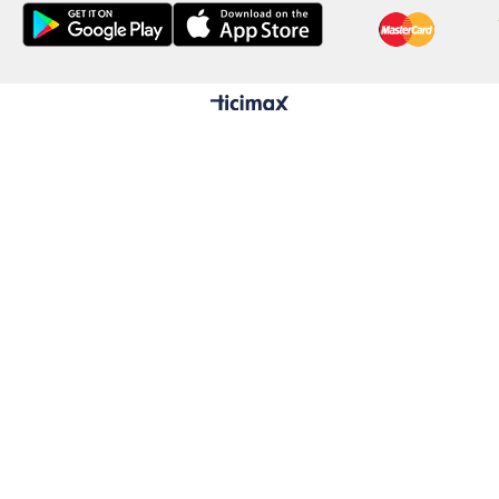
Kum
4 m
Tek
Ağı
Kes
Det
giz
Mankenler
S/
Boy
Kil
Gö
Bel
Ba
2X
Boy
Kil
Gö
Bel
Ba