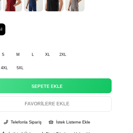
il
S
M
L
XL
2XL
4XL
5XL
FAVORILERE EKLE
Telefonla Sipariş
İstek Listeme Ekle