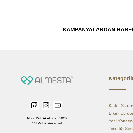
KAMPANYALARDAN HABE
Kategoril
Kadın Scrub
Erkek Sbrub
Made With ❤️ Almesta
2026
Yeni Yönetme
© All Rights Reserved.
Tesettür Scr