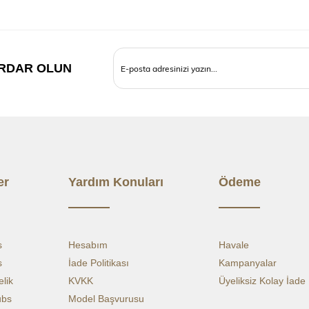
OMUZD
GÖĞÜ
RDAR OLUN
ETEK U
YAKAD
BOYU(
er
Yardım Konuları
Ödeme
s
Hesabım
Havale
s
İade Politikası
Kampanyalar
lik
KVKK
Üyeliksiz Kolay İade
ubs
Model Başvurusu