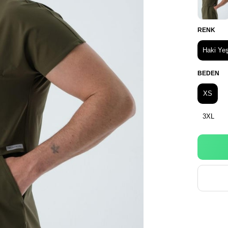
RENK
Haki Yeş
BEDEN
XS
3XL