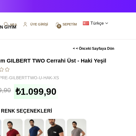
Türkçe
ÜYE GIRIŞI
SEPETIM
N GİYİM
0
< < Önceki Sayfaya Dön
m GILBERT TWO Cerrahi Üst - Haki Yeşil
PRE-GILBERTTWO-U-HAK-XS
9,90
₺1.099,90
I RENK SEÇENEKLERI