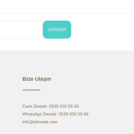
AN BOY
74,5
75,1
75,6
76,2
76,8
77,5
78,1
78,7
79,3
79,9
S 1/2
52
54
56
58
60
63
66
69
72
75
GÖNDER
CU 1/2
51
53
55
57
59
62
65
68
71
74
AN KOL
29,6
30,3
31,1
31,8
32,6
33,8
35
36,3
37,5
38,7
OMUZ)
Bize Ulaşın
Canlı Destek: 0538 030 55 66
WhatsApp Destek: 0538 030 55 66
info@almesta.com