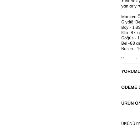
Yuvarlak y
yanlar yır
Manken Öl
Giydiği B
Boy - 1.8
Kilo- 87 k
Göğüs - 
Bel -88 c
Basen - 
Yıkama tal
30°C'de t
sıcaklıkta
YORUM
kullanmay
♥ Ölçü be
ÖDEME 
seçiniz.
(Resimlerd
ÜRÜN ÖN
fiyatlara d
ÜRÜNÜ PA
BEDEN T