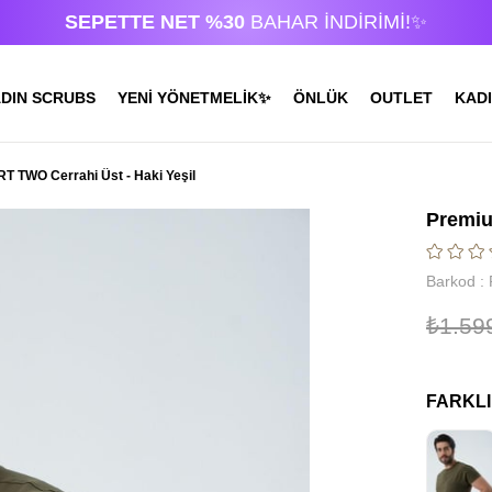
SEPETTE NET %30
BAHAR İNDİRİMİ!✨
DIN SCRUBS
YENİ YÖNETMELİK✨
ÖNLÜK
OUTLET
KADI
 TWO Cerrahi Üst - Haki Yeşil
Premiu
Barkod
:
₺1.59
FARKL