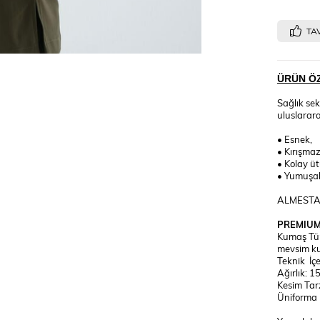
TAV
ÜRÜN ÖZ
Sağlık sek
uluslarar
• Esnek,
• Kırışmaz
• Kolay üt
• Yumuşa
ALMESTA ta
PREMIUM
Kumaş Tür
mevsim kul
Teknik İç
Ağırlık: 1
Kesim Tar
Üniforma 