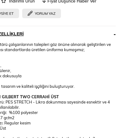
İndirimli Ürün
Fiyat Düşünce Haber Ver
SIYE ET
YORUM YAZ
ELLIKLERI
törü çalışanlarının talepleri göz önüne alınarak geliştirilen ve
ası standartlarda üretilen üniforma kumaşımız;
,
ülenir,
k dokusuyla
sarım ve kaliteli işçiliğini buluşturuyor.
 GILBERT TWO CERRAHİ ÜST
ü: PES STRETCH - Likra dokunması sayesinde esnektir ve 4
lanılabilir.
eriği: %100 polyester
57 gr/m2
zı: Regular kesim
Üst