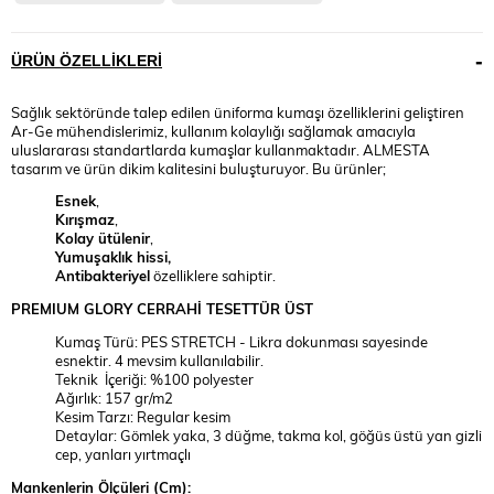
ÜRÜN ÖZELLIKLERI
Sağlık sektöründe talep edilen üniforma kumaşı özelliklerini geliştiren
Ar-Ge mühendislerimiz, kullanım kolaylığı sağlamak amacıyla
uluslararası standartlarda kumaşlar kullanmaktadır. ALMESTA
tasarım ve ürün dikim kalitesini buluşturuyor. Bu ürünler;
Esnek
,
Kırışmaz
,
Kolay ütülenir
,
Yumuşaklık hissi,
Antibakteriyel
özelliklere sahiptir.
PREMIUM
GLORY
CERRAHİ TESETTÜR ÜST
Kumaş Türü: PES STRETCH - Likra dokunması sayesinde
esnektir. 4 mevsim kullanılabilir.
Teknik İçeriği: %100 polyester
Ağırlık: 157 gr/m2
Kesim Tarzı: Regular kesim
Detaylar: Gömlek yaka, 3 düğme, takma kol, göğüs üstü yan gizli
cep, yanları yırtmaçlı
Mankenlerin Ölçüleri (Cm):