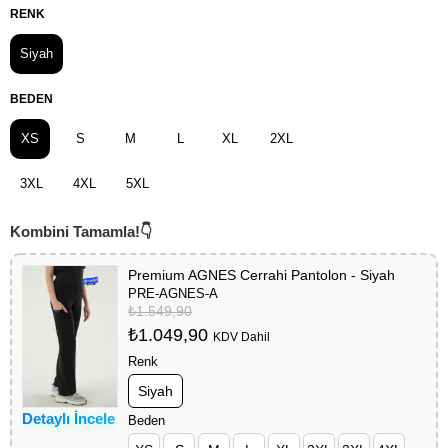
RENK
Siyah
BEDEN
XS
S
M
L
XL
2XL
3XL
4XL
5XL
Premium AGNES Cerrahi Pantolon - Siyah
PRE-AGNES-A
₺1.549,90
₺1.049,90
KDV Dahil
Renk
Siyah
Detaylı İncele
Beden