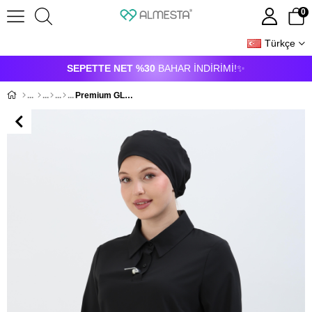
0
Türkçe
ÜYE GIRIŞI
ÜYE OL
SEPETTE NET %30
BAHAR İNDİRİMİ!✨
Premium GLORY Cerrahi Tesettür Üst - Siyah