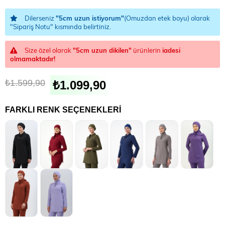
Dilerseniz
"5cm uzun istiyorum"
(Omuzdan etek boyu) olarak
"Sipariş Notu" kısmında belirtiniz.
Size özel olarak
"5cm uzun dikilen"
ürünlerin
iadesi
olmamaktadır!
₺1.599,90
₺1.099,90
FARKLI RENK SEÇENEKLERI