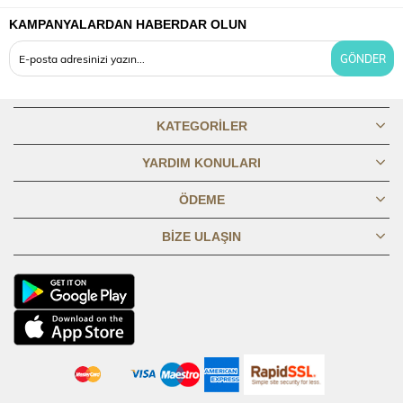
KAMPANYALARDAN HABERDAR OLUN
OMUZDAN
80,1
80,69
81,19
81,69
82,19
82,69
83,19
83,6
BOY
GÖNDER
GÖĞÜS
45,8
47,8
49,8
51,8
53,8
56,8
59,8
62,8
1/2
KATEGORILER
BASEN 1/2
49,8
51,8
53,8
55,8
57,8
60,8
63,8
66,8
YARDIM KONULARI
ÖDEME
KOL BOYU
61,3
61,8
62,3
62,8
63,3
63,8
64,3
64,8
BIZE ULAŞIN