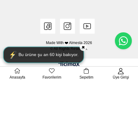
Made With ❤️ Almesta
2026
✖
© All Rights Reserved.
Bu ürüne şu an
60
kişi bakıyor.
Anasayfa
Favorilerim
Sepetim
Üye Girişi