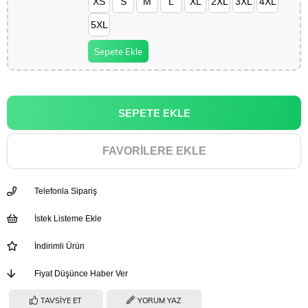
XS
S
M
L
XL
2XL
3XL
4XL
5XL
Sepete Ekle
FAVORILERE EKLE
Telefonla Sipariş
İstek Listeme Ekle
İndirimli Ürün
Fiyat Düşünce Haber Ver
TAVSIYE ET
YORUM YAZ