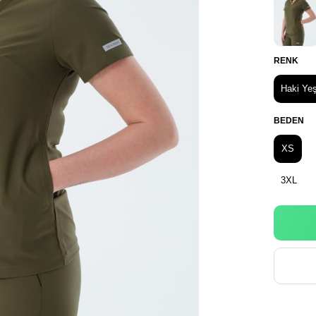
RENK
Haki Yeş
BEDEN
XS
3XL