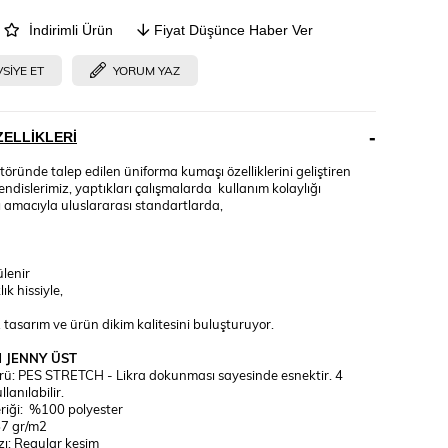
İndirimli Ürün
Fiyat Düşünce Haber Ver
SIYE ET
YORUM YAZ
ELLIKLERI
töründe talep edilen üniforma kumaşı özelliklerini geliştiren
dislerimiz, yaptıkları çalışmalarda kullanım kolaylığı
 amacıyla uluslararası standartlarda,
lenir
k hissiyle,
asarım ve ürün dikim kalitesini buluşturuyor.
 JENNY ÜST
ü: PES STRETCH - Likra dokunması sayesinde esnektir. 4
lanılabilir.
eriği: %100 polyester
57 gr/m2
zı: Regular kesim