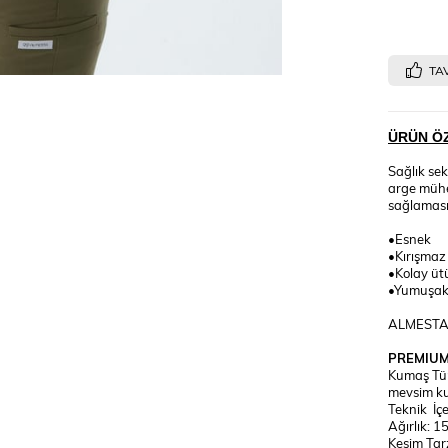
TAV
ÜRÜN ÖZ
Sağlık sek
arge mühen
sağlaması
•Esnek
•Kırışmaz
•Kolay ütü
•Yumuşaklı
ALMESTA t
PREMIUM
Kumaş Tür
mevsim kul
Teknik İç
Ağırlık: 1
Kesim Tar