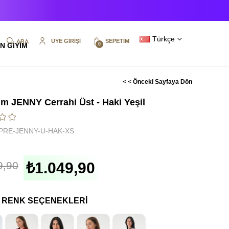
Türkçe
ÜYE GIRIŞI
SEPETIM
N GİYİM
0
< < Önceki Sayfaya Dön
m JENNY Cerrahi Üst - Haki Yeşil
PRE-JENNY-U-HAK-XS
9,90
₺1.049,90
I RENK SEÇENEKLERI