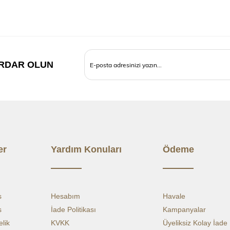
fiyatlara d
BEDEN T
RDAR OLUN
OMUZD
GÖĞÜS
ETEK U
KOL 
er
Yardım Konuları
Ödeme
s
Hesabım
Havale
s
İade Politikası
Kampanyalar
lik
KVKK
Üyeliksiz Kolay İade