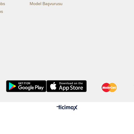
ubs
Model Başvurusu
bs