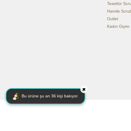
Tesettür Scr
Hamile Scru
Outlet
Kadın Giyim
✖
Bu ürüne şu an
36
kişi bakıyor.