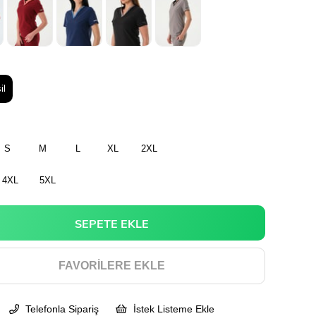
il
S
M
L
XL
2XL
4XL
5XL
FAVORILERE EKLE
Telefonla Sipariş
İstek Listeme Ekle