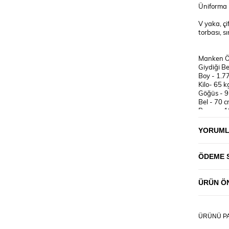
Üniforma 
V yaka, çi
torbası, sı
Manken Öl
Giydiği B
Boy - 1.7
Kilo- 65 k
Göğüs - 
Bel - 70 
Basen - 
YORUM
YIKAMA T
30°C 'de
ÜTÜLENME
ÖDEME 
UYARI! 
KULLANM
ÜRÜN ÖN
♥ ÜRÜNL
BULUNAN
SEÇMENİZ
ÜRÜNÜ PA
(Resimlerd