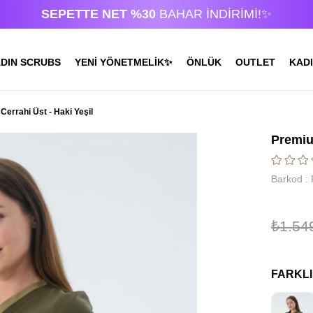
SEPETTE NET %30
BAHAR İNDİRİMİ!✨
DIN SCRUBS
YENİ YÖNETMELİK✨
ÖNLÜK
OUTLET
KADI
rrahi Üst - Haki Yeşil
Premiu
Barkod
:
₺1.54
FARKL