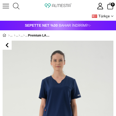
0
Türkçe
ÜYE GIRIŞI
ÜYE OL
SEPETTE NET %30
BAHAR İNDİRİMİ!✨
Premium LAGUNA-HILLS Kadın Cerrahi Takım - Lacivert