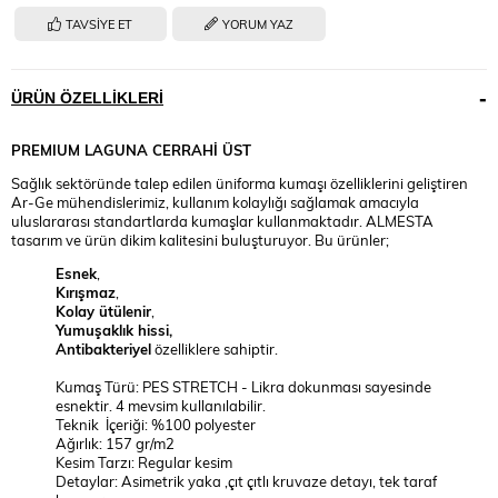
TAVSIYE ET
YORUM YAZ
ÜRÜN ÖZELLIKLERI
PREMIUM
LAGUNA CERRAHİ ÜST
Sağlık sektöründe talep edilen üniforma kumaşı özelliklerini geliştiren
Ar-Ge mühendislerimiz, kullanım kolaylığı sağlamak amacıyla
uluslararası standartlarda kumaşlar kullanmaktadır. ALMESTA
tasarım ve ürün dikim kalitesini buluşturuyor. Bu ürünler;
Esnek
,
Kırışmaz
,
Kolay ütülenir
,
Yumuşaklık hissi,
Antibakteriyel
özelliklere sahiptir.
Kumaş Türü: PES STRETCH - Likra dokunması sayesinde
esnektir. 4 mevsim kullanılabilir.
Teknik İçeriği: %100 polyester
Ağırlık: 157 gr/m2
Kesim Tarzı: Regular kesim
Detaylar: Asimetrik yaka ,çıt çıtlı kruvaze detayı, tek taraf