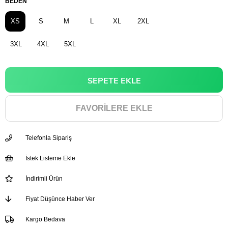
BEDEN
XS
S
M
L
XL
2XL
3XL
4XL
5XL
FAVORILERE EKLE
Telefonla Sipariş
İstek Listeme Ekle
İndirimli Ürün
Fiyat Düşünce Haber Ver
Kargo Bedava