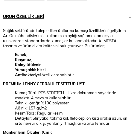
ÜRÜN ÖZELLIKLERI
Sağlık sektöründe talep edilen üniforma kumaşı özelliklerini geliştiren
Ar-Ge mühendislerimiz, kullanım kolaylığı sağlamak amacıyla
uluslararası standartlarda kumaşlar kullanmaktadır. ALMESTA
tasarım ve ürün dikim kalitesini buluşturuyor. Bu ürünler;
Esnek
,
Kırışmaz
,
Kolay ütülenir
,
Yumuşaklık hissi,
Antibakteriyel
özelliklere sahiptir.
PREMIUM
LENNY
CERRAHİ TESETTÜR ÜST
Kumaş Türü: PES STRETCH - Likra dokunması sayesinde
esnektir. 4 mevsim kullanılabilir.
Teknik İçeriği: %100 polyester
Ağırlık: 157 gr/m2
Kesim Tarzı: Regular kesim
Detaylar: Sfır yaka, takma kol, fleto cep, ön kısa araksı uzun, ön
orta nevrür dikişi, yanları yırtmaçlı, arka orta fermuarlı
Mankenlerin Ölçüleri (Cm):