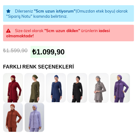
Dilerseniz
"5cm uzun istiyorum"
(Omuzdan etek boyu) olarak
"Sipariş Notu" kısmında belirtiniz.
Size özel olarak
"5cm uzun dikilen"
ürünlerin
iadesi
olmamaktadır!
₺1.599,90
₺1.099,90
FARKLI RENK SEÇENEKLERI