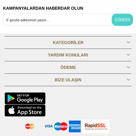
KAMPANYALARDAN HABERDAR OLUN
OMUZDAN
80,1
80,69
81,19
81,69
82,19
82,69
83,19
83,6
BOY
GÖNDER
GÖĞÜS
45,8
47,8
49,8
51,8
53,8
56,8
59,8
62,8
1/2
KATEGORILER
BASEN 1/2
50,6
52,6
54,6
56,6
58,6
61,6
64,6
67,6
YARDIM KONULARI
ÖDEME
KOL BOYU
61,3
61,8
62,3
62,8
63,3
63,8
64,3
64,8
BIZE ULAŞIN