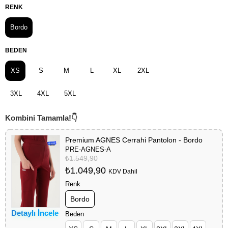
RENK
Bordo
BEDEN
XS
S
M
L
XL
2XL
3XL
4XL
5XL
Premium AGNES Cerrahi Pantolon - Bordo
PRE-AGNES-A
₺1.549,90
₺1.049,90
KDV Dahil
Renk
Bordo
Detaylı İncele
Beden