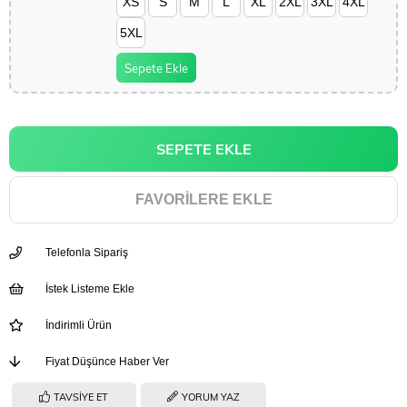
XS
S
M
L
XL
2XL
3XL
4XL
5XL
Sepete Ekle
FAVORILERE EKLE
Telefonla Sipariş
İstek Listeme Ekle
İndirimli Ürün
Fiyat Düşünce Haber Ver
TAVSIYE ET
YORUM YAZ