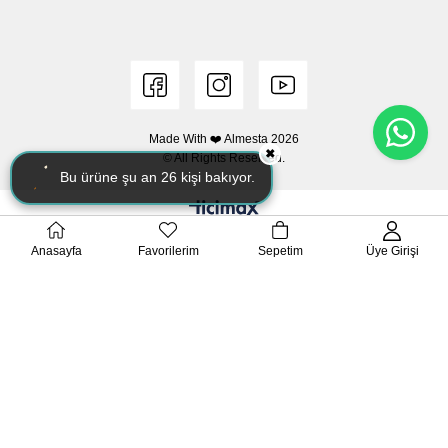
Made With ❤️ Almesta
2026
✖
© All Rights Reserved.
Bu ürüne şu an
26
kişi bakıyor.
Anasayfa
Favorilerim
Sepetim
Üye Girişi