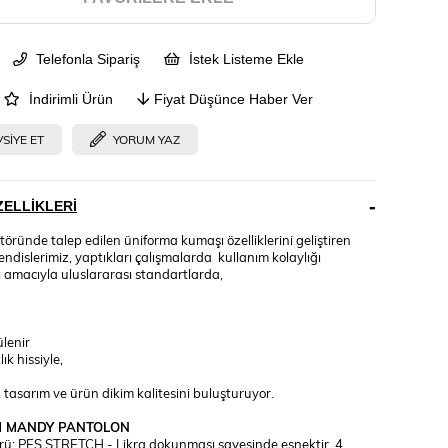
Telefonla Sipariş
İstek Listeme Ekle
İndirimli Ürün
Fiyat Düşünce Haber Ver
SIYE ET
YORUM YAZ
ELLIKLERI
töründe talep edilen üniforma kumaşı özelliklerini geliştiren
dislerimiz, yaptıkları çalışmalarda kullanım kolaylığı
 amacıyla uluslararası standartlarda,
lenir
k hissiyle,
asarım ve ürün dikim kalitesini buluşturuyor.
M MANDY PANTOLON
ü: PES STRETCH - Likra dokunması sayesinde esnektir. 4