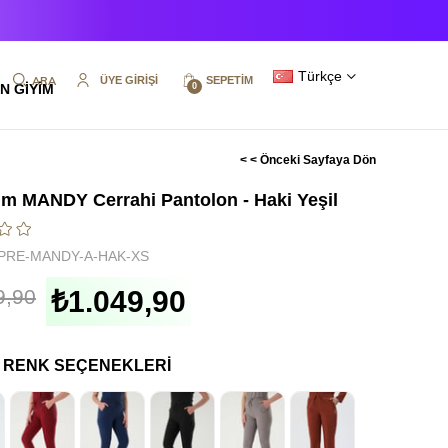
Türkçe
ÜYE GIRIŞI
SEPETIM
N GİYİM
0
< < Önceki Sayfaya Dön
m MANDY Cerrahi Pantolon - Haki Yeşil
PRE-MANDY-A-HAK-XS
9,90
₺1.049,90
I RENK SEÇENEKLERI