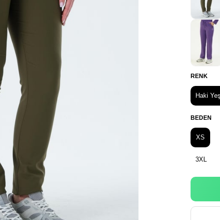
RENK
Haki Yeş
BEDEN
XS
3XL