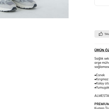
TAV
ÜRÜN ÖZ
Sağlık sek
arge mühen
sağlaması
•Esnek
•Kırışmaz
•Kolay ütü
•Yumuşaklı
ALMESTA t
PREMIU
Kumaş Tür