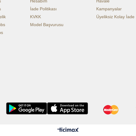
s
Hesabım
Havale
s
İade Politikası
Kampanyalar
lik
KVKK
Üyeliksiz Kolay İade
ubs
Model Başvurusu
bs