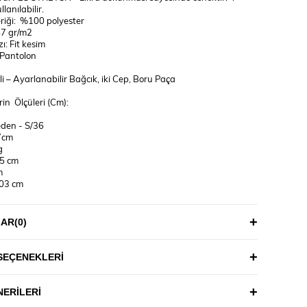
lanılabilir.
eriği: %100 polyester
57 gr/m2
ı: Fit kesim
Pantolon
kli – Ayarlanabilir Bağcık, iki Cep, Boru Paça
in Ölçüleri (Cm):
eden - S/36
7cm
g
95 cm
m
103 cm
5cm
LAR
(0)
g
101 cm
m
SEÇENEKLERI
118 cm
ERILERI
ALİMATI: