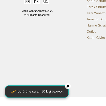
Kadın Scrub
Erkek Sbrub
Made With ❤️ Almesta
2026
Yeni Yönetme
© All Rights Reserved.
Tesettür Scr
Hamile Scru
Outlet
Kadın Giyim
✖
Bu ürüne şu an
30
kişi bakıyor.