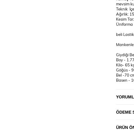
mevsim kul
Teknik İç
Ağırlık: 1
Kesim Tarz
Üniforma 
beli Lasti
Mankenler
Giydiği B
Boy - 1.7
Kilo- 65 k
Göğüs - 
Bel -70 c
Basen - 
2XL/44
Boy - 1.7
YORUM
Kilo- 81 k
Göğüs - 
Bel -85 c
ÖDEME 
Basen - 
ÜRÜN ÖN
YIKAMA T