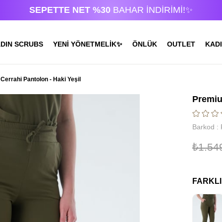
SEPETTE NET %30
BAHAR İNDİRİMİ!✨
DIN SCRUBS
YENİ YÖNETMELİK✨
ÖNLÜK
OUTLET
KADI
rrahi Pantolon - Haki Yeşil
Premiu
Barkod
:
₺1.54
FARKL