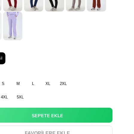
il
S
M
L
XL
2XL
4XL
5XL
FAVORILERE EKLE