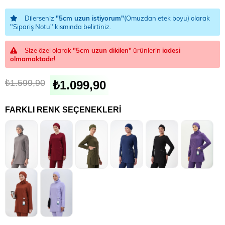
Dilerseniz
"5cm uzun istiyorum"
(Omuzdan etek boyu) olarak
"Sipariş Notu" kısmında belirtiniz.
Size özel olarak
"5cm uzun dikilen"
ürünlerin
iadesi
olmamaktadır!
₺1.599,90
₺1.099,90
FARKLI RENK SEÇENEKLERI