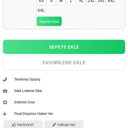
XS
S
M
L
XL
2XL
3XL
4XL
5XL
Sepete Ekle
FAVORILERE EKLE
Telefonla Sipariş
İstek Listeme Ekle
İndirimli Ürün
Fiyat Düşünce Haber Ver
TAVSIYE ET
YORUM YAZ