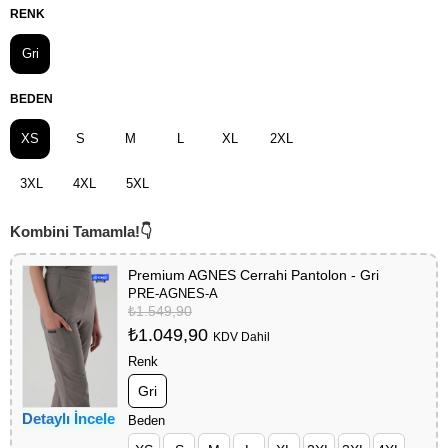
RENK
Gri
BEDEN
XS
S
M
L
XL
2XL
3XL
4XL
5XL
Premium AGNES Cerrahi Pantolon - Gri
PRE-AGNES-A
₺1.549,90
₺1.049,90
KDV Dahil
Renk
Gri
Detaylı İncele
Beden