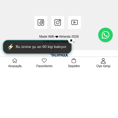
Made With ❤️ Almesta
2026
✖
© All Rights Reserved.
Bu ürüne şu an
54
kişi bakıyor.
Anasayfa
Favorilerim
Sepetim
Üye Girişi