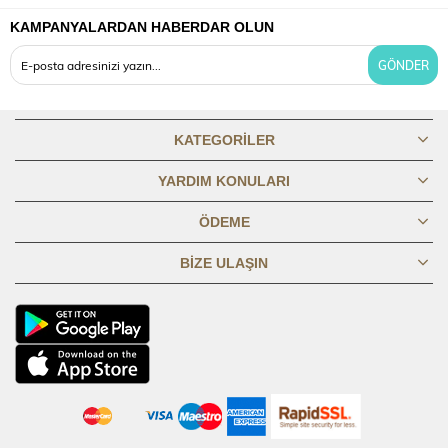
KAMPANYALARDAN HABERDAR OLUN
OMUZDAN
80,1
80,69
81,19
81,69
82,19
82,69
83,19
83,6
BOY
GÖNDER
GÖĞÜS
45,8
47,8
49,8
51,8
53,8
56,8
59,8
62,8
1/2
KATEGORILER
BASEN 1/2
49,8
51,8
53,8
55,8
57,8
60,8
63,8
66,8
YARDIM KONULARI
ÖDEME
KOL BOYU
61,3
61,8
62,3
62,8
63,3
63,8
64,3
64,8
BIZE ULAŞIN