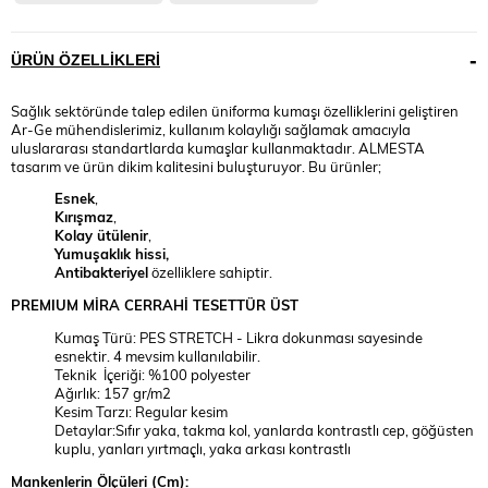
ÜRÜN ÖZELLIKLERI
Sağlık sektöründe talep edilen üniforma kumaşı özelliklerini geliştiren
Ar-Ge mühendislerimiz, kullanım kolaylığı sağlamak amacıyla
uluslararası standartlarda kumaşlar kullanmaktadır. ALMESTA
tasarım ve ürün dikim kalitesini buluşturuyor. Bu ürünler;
Esnek
,
Kırışmaz
,
Kolay ütülenir
,
Yumuşaklık hissi,
Antibakteriyel
özelliklere sahiptir.
PREMIUM
MİRA
CERRAHİ TESETTÜR ÜST
Kumaş Türü: PES STRETCH - Likra dokunması sayesinde
esnektir. 4 mevsim kullanılabilir.
Teknik İçeriği: %100 polyester
Ağırlık: 157 gr/m2
Kesim Tarzı: Regular kesim
Detaylar:Sıfır yaka, takma kol, yanlarda kontrastlı cep, göğüsten
kuplu, yanları yırtmaçlı, yaka arkası kontrastlı
Mankenlerin Ölçüleri (Cm):