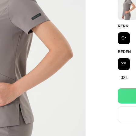
RENK
Gri
BEDEN
XS
3XL