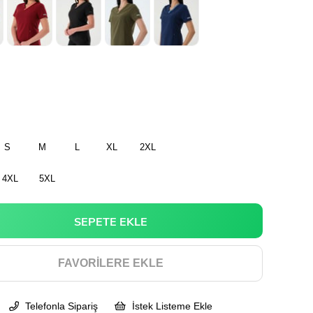
S
M
L
XL
2XL
4XL
5XL
FAVORILERE EKLE
Telefonla Sipariş
İstek Listeme Ekle