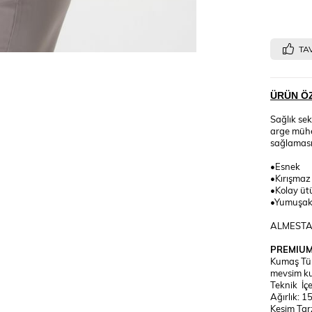
TAV
ÜRÜN ÖZ
Sağlık sek
arge mühen
sağlaması
•Esnek
•Kırışmaz
•Kolay ütü
•Yumuşaklı
ALMESTA t
PREMIUM
Kumaş Tür
mevsim kul
Teknik İç
Ağırlık: 1
Kesim Tarz