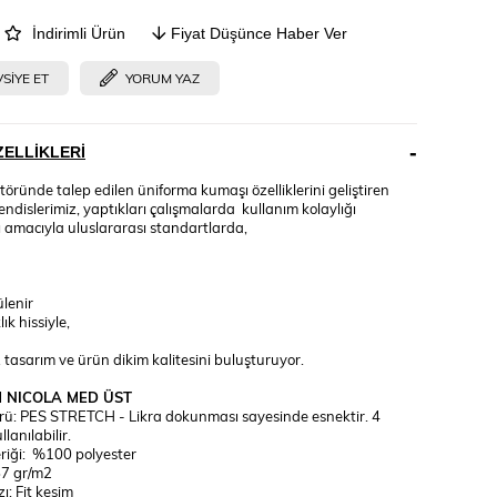
İndirimli Ürün
Fiyat Düşünce Haber Ver
SIYE ET
YORUM YAZ
ELLIKLERI
töründe talep edilen üniforma kumaşı özelliklerini geliştiren
dislerimiz, yaptıkları çalışmalarda kullanım kolaylığı
 amacıyla uluslararası standartlarda,
lenir
k hissiyle,
asarım ve ürün dikim kalitesini buluşturuyor.
 NICOLA MED ÜST
ü: PES STRETCH - Likra dokunması sayesinde esnektir. 4
lanılabilir.
eriği: %100 polyester
57 gr/m2
ı: Fit kesim