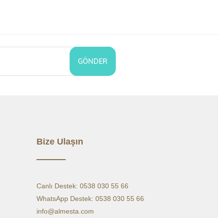
ahil değildir.)
ABLOSU
XS
S
M
L
XL
XXL
3XL
4XL
5XL
6XL
GÖNDER
AN BOY
69,6
70,1
70,6
71,1
71,6
72,1
72,6
73,1
73,6
74,1
 1/2
46
48
50
52
54
57
60
63
66
69
CU 1/2
50,9
52,9
54,9
56,9
58,9
61,9
64,9
67,9
70,9
73,9
BOYU
20,8
21,3
21,8
22,3
22,8
23,3
23,8
24,3
24,8
25,3
Bize Ulaşın
Canlı Destek: 0538 030 55 66
WhatsApp Destek: 0538 030 55 66
info@almesta.com