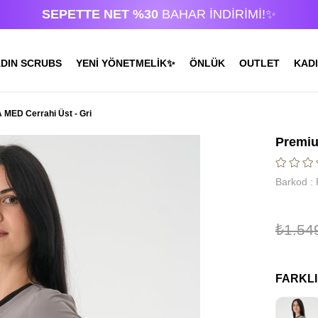
SEPETTE NET %30
BAHAR İNDİRİMİ!✨
DIN SCRUBS
YENİ YÖNETMELİK✨
ÖNLÜK
OUTLET
KADI
MED Cerrahi Üst - Gri
Premiu
Barkod
:
₺1.54
FARKL