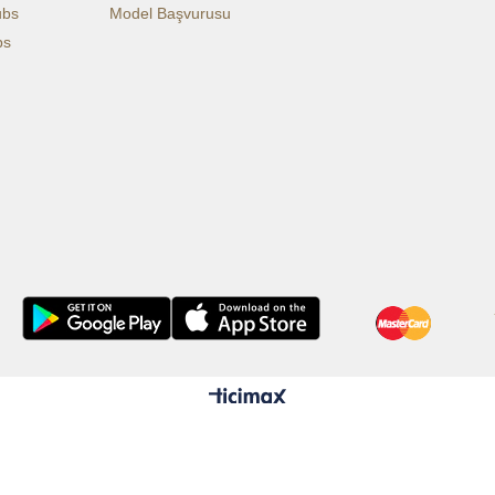
ubs
Model Başvurusu
bs