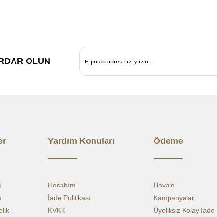
fiyatlara d
BEDEN T
RDAR OLUN
OMUZD
GÖĞÜS
ETEK U
KOL 
er
Yardım Konuları
Ödeme
s
Hesabım
Havale
s
İade Politikası
Kampanyalar
lik
KVKK
Üyeliksiz Kolay İade