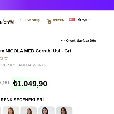
Türkçe
ÜYE GIRIŞI
SEPETIM
N GİYİM
0
< < Önceki Sayfaya Dön
m NICOLA MED Cerrahi Üst - Gri
PRE-NICOLAMED-U-GRI-XS
9,90
₺1.049,90
I RENK SEÇENEKLERI