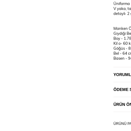
Üniforma 
V yaka, ta
detaylı 2 
Manken Öl
Giydiği B
Boy - 1.7
Kil o- 60 
Göğüs - 
Bel - 64 
Basen - 9
YIKAMA T
YORUM
30°C 'de
ÜTÜLENME
UYARI! 
ÖDEME 
KULLANM
♥ ÜRÜNL
ÜRÜN ÖN
BULUNAN
SEÇMENİZ
ÜRÜNÜ PA
(Resimlerd