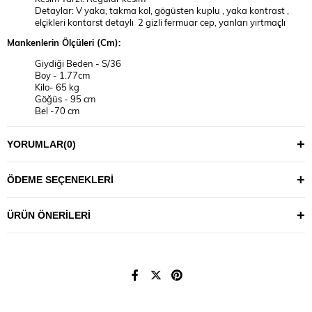
Detaylar: V yaka, takma kol, gögüsten kuplu , yaka kontrast ,
elçikleri kontarst detaylı 2 gizli fermuar cep, yanları yırtmaçlı
Mankenlerin Ölçüleri (Cm):
Giydiği Beden - S/36
Boy - 1.77cm
Kilo- 65 kg
Göğüs - 95 cm
Bel -70 cm
Basen - 103 cm
YIKAMA TALİMATI
YORUMLAR
(0)
30°C’de tersten, benzer renklerle yıkanması önerilir.
Maksimum 110°C sıcaklıkla ütülenmesi tavsiye edilir.
ÖDEME SEÇENEKLERI
Ürünlerin uzun ömürlü kullanımı için fazla deterjan
kullanmamanız önerilir.
ÜRÜN ÖNERILERI
Not: Ürünlerde, kendi bedeninizi bulmak için aşağıdaki ölçü
tablosundan vücudunuza en uygun bedeni seçmeniz tavsiye edilir.
(Resimlerdeki aksesuar ve diğer tekstil ürünleri tanıtım amaçlıdır,
fiyatlara dahil değildir.)
BEDEN TABLOSU