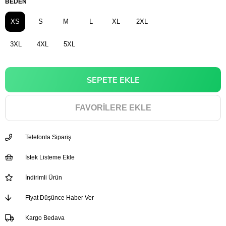
BEDEN
XS
S
M
L
XL
2XL
3XL
4XL
5XL
FAVORILERE EKLE
Telefonla Sipariş
İstek Listeme Ekle
İndirimli Ürün
Fiyat Düşünce Haber Ver
Kargo Bedava