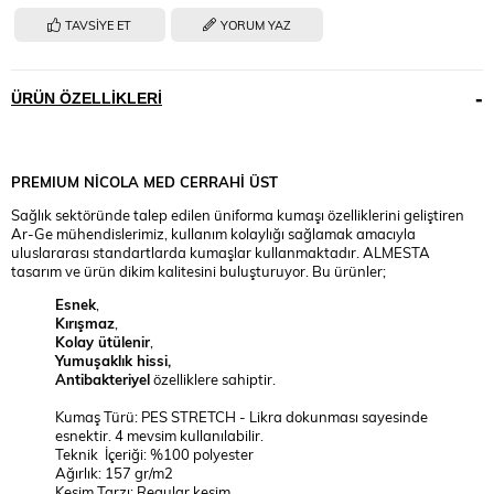
TAVSIYE ET
YORUM YAZ
ÜRÜN ÖZELLIKLERI
PREMIUM
NİCOLA MED CERRAHİ ÜST
Sağlık sektöründe talep edilen üniforma kumaşı özelliklerini geliştiren
Ar-Ge mühendislerimiz, kullanım kolaylığı sağlamak amacıyla
uluslararası standartlarda kumaşlar kullanmaktadır. ALMESTA
tasarım ve ürün dikim kalitesini buluşturuyor. Bu ürünler;
Esnek
,
Kırışmaz
,
Kolay ütülenir
,
Yumuşaklık hissi,
Antibakteriyel
özelliklere sahiptir.
Kumaş Türü: PES STRETCH - Likra dokunması sayesinde
esnektir. 4 mevsim kullanılabilir.
Teknik İçeriği: %100 polyester
Ağırlık: 157 gr/m2
Kesim Tarzı: Regular kesim