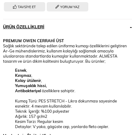
TAVSIYE ET
YORUM YAZ
ÜRÜN ÖZELLIKLERI
PREMIUM
OWEN CERRAHİ ÜST
Sağlık sektöründe talep edilen üniforma kumaşı özelliklerini geliştiren
Ar-Ge mühendislerimiz, kullanım kolaylığı sağlamak amacıyla
uluslararası standartlarda kumaşlar kullanmaktadır. ALMESTA
tasarım ve ürün dikim kalitesini buluşturuyor. Bu ürünler;
Esnek
,
Kırışmaz
,
Kolay ütülenir
,
Yumuşaklık hissi,
Antibakteriyel
özelliklere sahiptir.
Kumaş Türü: PES STRETCH - Likra dokunması sayesinde
esnektir. 4 mevsim kullanılabilir.
Teknik İçeriği: %100 polyester
Ağırlık: 157 gr/m2
Kesim Tarzı: Regular kesim
Detaylar: V yaka, gögüste cep, yanlarda fleto cepler.