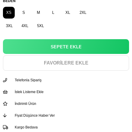
BEDEN
XS
S
M
L
XL
2XL
3XL
4XL
5XL
FAVORILERE EKLE
Telefonla Sipariş
İstek Listeme Ekle
İndirimli Ürün
Fiyat Düşünce Haber Ver
Kargo Bedava