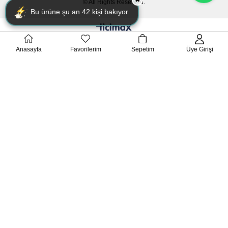
© All Rights Reserved.
Bu ürüne şu an
42
kişi bakıyor.
Anasayfa
Favorilerim
Sepetim
Üye Girişi