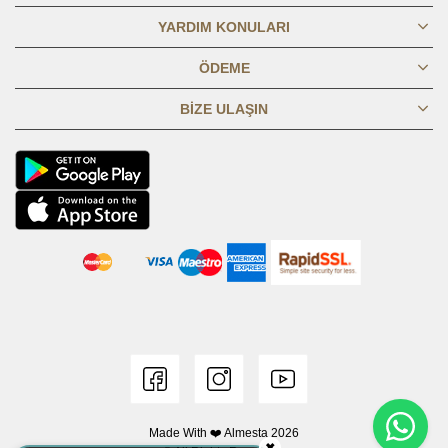
YARDIM KONULARI
KOL BOYU
23,5
24
24,5
25
25,5
26
26,5
27
27,5
28
ÖDEME
BIZE ULAŞIN
Made With ❤️ Almesta
2026
✖