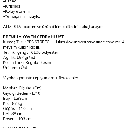
•Esnek
•Kırışmaz
•Kolay ütülenir
•Yumuşaklık hissiyle,
ALMESTA tasarım ve ürün dikim kalitesini buluşturuyor.
PREMIUM OWEN CERRAHI ÜST
Kumaş Türü: PES STRETCH - Likra dokunması sayesinde esnektir. 4
mevsim kullanılabilir.
Teknik İçeriği: %100 polyester
Ağırlık: 157 gr/m2
Kesim Tarzı: Regular kesim
Üniforma Üst
V yaka ,gögüste cep,yanlarda fleto cepler
Manken Ölçüleri (Cm):
Giydiği Beden - L/40
Boy - 1.89cm
Kilo- 87 kg
Göğüs - 110 cm
Bel -88 cm
Basen - 103 cm
YIKAMA TALİMATI:
30°C 'de TERSTEN BENZER RENKLERLE YIKANMASI MAKS.110° C İLE