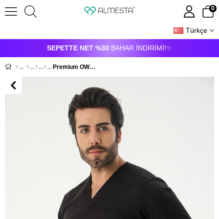
0
Türkçe
ÜYE GIRIŞI
ÜYE OL
SEPETTE NET %30
BAHAR İNDİRİMİ!✨
Premium OWEN Cerrahi Üst - Siyah