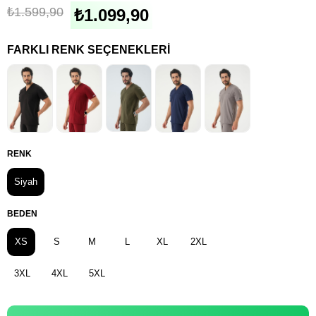
₺1.599,90
₺1.099,90
FARKLI RENK SEÇENEKLERI
RENK
Siyah
BEDEN
XS
S
M
L
XL
2XL
3XL
4XL
5XL