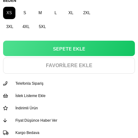
BEDEN
XS
S
M
L
XL
2XL
3XL
4XL
5XL
FAVORILERE EKLE
Telefonla Sipariş
İstek Listeme Ekle
İndirimli Ürün
Fiyat Düşünce Haber Ver
Kargo Bedava