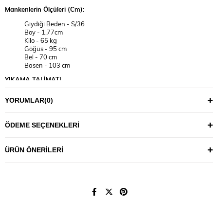
Mankenlerin Ölçüleri (Cm):
Giydiği Beden - S/36
Boy - 1.77cm
Kilo - 65 kg
Göğüs - 95 cm
Bel - 70 cm
Basen - 103 cm
YIKAMA TALİMATI
30°C’de tersten, benzer renklerle yıkanması önerilir.
YORUMLAR
(0)
Maksimum 110°C sıcaklıkla ütülenmesi tavsiye edilir.
Ürünlerin uzun ömürlü kullanımı için fazla deterjan
kullanmamanız önerilir.
ÖDEME SEÇENEKLERI
Not: Ürünlerde, kendi bedeninizi bulmak için aşağıdaki ölçü
tablosundan vücudunuza en uygun bedeni seçmeniz tavsiye edilir.
ÜRÜN ÖNERILERI
(Resimlerdeki aksesuar ve diğer tekstil ürünleri tanıtım amaçlıdır,
fiyatlara dahil değildir.)
BEDEN TABLOSU
XS
S
M
L
XL
2XL
3XL
4XL
5XL
6XL