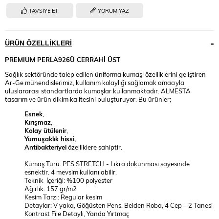
TAVSIYE ET
YORUM YAZ
ÜRÜN ÖZELLIKLERI
PREMIUM PERLA926Ü CERRAHİ ÜST
Sağlık sektöründe talep edilen üniforma kumaşı özelliklerini geliştiren
Ar-Ge mühendislerimiz, kullanım kolaylığı sağlamak amacıyla
uluslararası standartlarda kumaşlar kullanmaktadır. ALMESTA
tasarım ve ürün dikim kalitesini buluşturuyor. Bu ürünler;
Esnek
,
Kırışmaz
,
Kolay ütülenir
,
Yumuşaklık hissi,
Antibakteriyel
özelliklere sahiptir.
Kumaş Türü: PES STRETCH - Likra dokunması sayesinde
esnektir. 4 mevsim kullanılabilir.
Teknik İçeriği: %100 polyester
Ağırlık: 157 gr/m2
Kesim Tarzı: Regular kesim
Detaylar: V yaka, Göğüsten Pens, Belden Roba, 4 Cep – 2 Tanesi
Kontrast File Detaylı, Yanda Yırtmaç