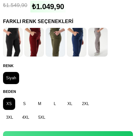
₺1.549,90
₺1.049,90
FARKLI RENK SEÇENEKLERI
RENK
Siyah
BEDEN
XS
S
M
L
XL
2XL
3XL
4XL
5XL