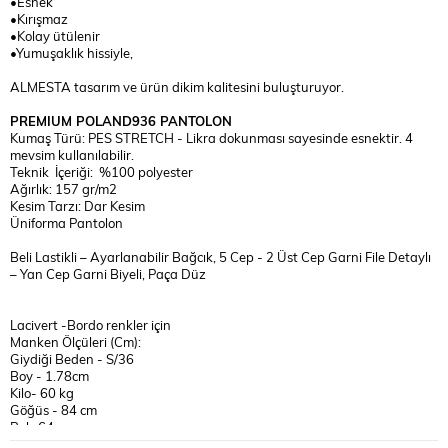
•Esnek
•Kırışmaz
•Kolay ütülenir
•Yumuşaklık hissiyle,
ALMESTA tasarım ve ürün dikim kalitesini buluşturuyor.
PREMIUM POLAND936 PANTOLON
Kumaş Türü: PES STRETCH - Likra dokunması sayesinde esnektir. 4
mevsim kullanılabilir.
Teknik İçeriği: %100 polyester
Ağırlık: 157 gr/m2
Kesim Tarzı: Dar Kesim
Üniforma Pantolon
Beli Lastikli – Ayarlanabilir Bağcık, 5 Cep - 2 Üst Cep Garni File Detaylı
– Yan Cep Garni Biyeli, Paça Düz
Lacivert -Bordo renkler için
Manken Ölçüleri (Cm):
Giydiği Beden - S/36
Boy - 1.78cm
Kilo- 60 kg
Göğüs - 84 cm
Bel -64 cm
Basen - 94 cm