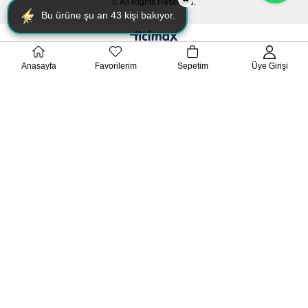
© All Rights Reserved.
Bu ürüne şu an
43
kişi bakıyor.
Anasayfa
Favorilerim
Sepetim
Üye Girişi