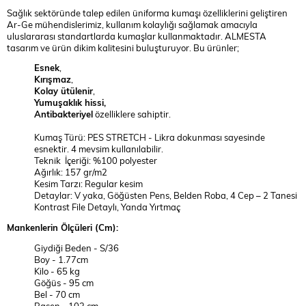
Sağlık sektöründe talep edilen üniforma kumaşı özelliklerini geliştiren
Ar-Ge mühendislerimiz, kullanım kolaylığı sağlamak amacıyla
uluslararası standartlarda kumaşlar kullanmaktadır. ALMESTA
tasarım ve ürün dikim kalitesini buluşturuyor. Bu ürünler;
Esnek
,
Kırışmaz
,
Kolay ütülenir
,
Yumuşaklık hissi,
Antibakteriyel
özelliklere sahiptir.
Kumaş Türü: PES STRETCH - Likra dokunması sayesinde
esnektir. 4 mevsim kullanılabilir.
Teknik İçeriği: %100 polyester
Ağırlık: 157 gr/m2
Kesim Tarzı: Regular kesim
Detaylar: V yaka, Göğüsten Pens, Belden Roba, 4 Cep – 2 Tanesi
Kontrast File Detaylı, Yanda Yırtmaç
Mankenlerin Ölçüleri (Cm):
Giydiği Beden - S/36
Boy - 1.77cm
Kilo - 65 kg
Göğüs - 95 cm
Bel - 70 cm
Basen - 103 cm