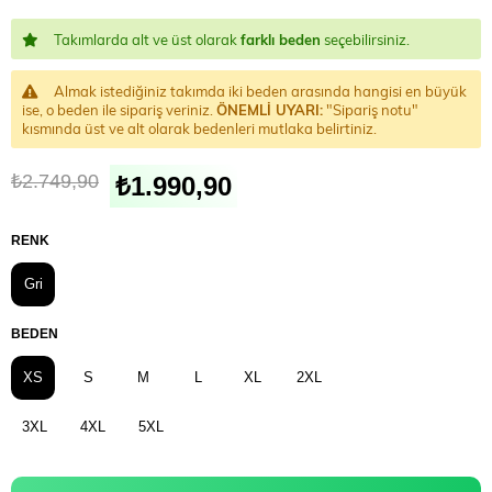
Takımlarda alt ve üst olarak
farklı beden
seçebilirsiniz.
Almak istediğiniz takımda iki beden arasında hangisi en büyük
ise, o beden ile sipariş veriniz.
ÖNEMLİ UYARI:
"Sipariş notu"
kısmında üst ve alt olarak bedenleri mutlaka belirtiniz.
₺2.749,90
₺1.990,90
RENK
Gri
BEDEN
XS
S
M
L
XL
2XL
3XL
4XL
5XL