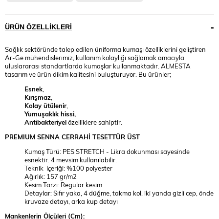
ÜRÜN ÖZELLIKLERI
Sağlık sektöründe talep edilen üniforma kumaşı özelliklerini geliştiren
Ar-Ge mühendislerimiz, kullanım kolaylığı sağlamak amacıyla
uluslararası standartlarda kumaşlar kullanmaktadır. ALMESTA
tasarım ve ürün dikim kalitesini buluşturuyor. Bu ürünler;
Esnek
,
Kırışmaz
,
Kolay ütülenir
,
Yumuşaklık hissi,
Antibakteriyel
özelliklere sahiptir.
PREMIUM
SENNA
CERRAHİ TESETTÜR ÜST
Kumaş Türü: PES STRETCH - Likra dokunması sayesinde
esnektir. 4 mevsim kullanılabilir.
Teknik İçeriği: %100 polyester
Ağırlık: 157 gr/m2
Kesim Tarzı: Regular kesim
Detaylar: Sıfır yaka, 4 düğme, takma kol, iki yanda gizli cep, önde
kruvaze detayı, arka kup detayı
Mankenlerin Ölçüleri (Cm):