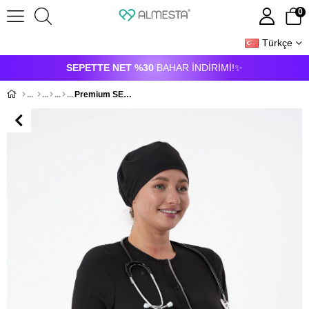
0
Türkçe
ÜYE GIRIŞI
ÜYE OL
SEPETTE NET %30
BAHAR İNDİRİMİ!✨
Premium SENNA Cerrahi Tesettür Üst - Siyah