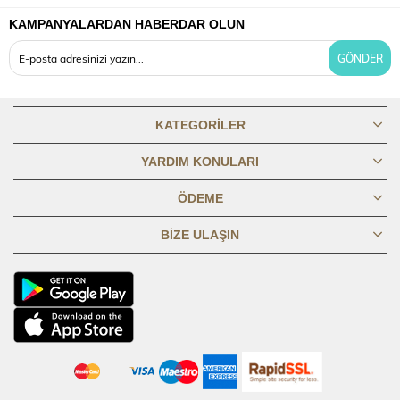
KAMPANYALARDAN HABERDAR OLUN
OMUZDAN
80,1
80,69
81,19
81,69
82,19
82,69
83,19
83,6
BOY
GÖNDER
GÖĞÜS
45,8
47,8
49,8
51,8
53,8
56,8
59,8
62,8
1/2
KATEGORILER
BASEN 1/2
49,8
51,8
53,8
55,8
57,8
60,8
63,8
66,8
YARDIM KONULARI
ÖDEME
KOL BOYU
61,3
61,8
62,3
62,8
63,3
63,8
64,3
64,8
BIZE ULAŞIN