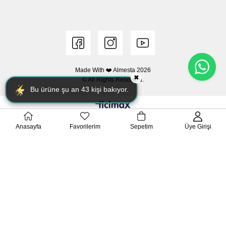
Made With ❤️ Almesta
2026
✖
© All Rights Reserved.
Bu ürüne şu an
43
kişi bakıyor.
Anasayfa
Favorilerim
Sepetim
Üye Girişi