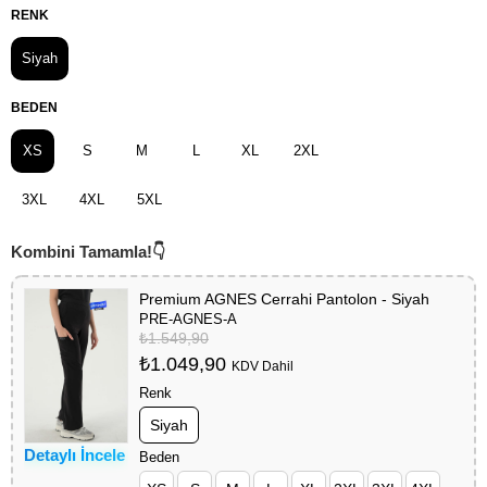
RENK
Siyah
BEDEN
XS
S
M
L
XL
2XL
3XL
4XL
5XL
Premium AGNES Cerrahi Pantolon - Siyah
PRE-AGNES-A
₺1.549,90
₺1.049,90
KDV Dahil
Renk
Siyah
Detaylı İncele
Beden