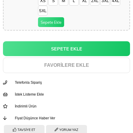
XS
S
M
L
XL
2XL
3XL
4XL
5XL
Sepete Ekle
FAVORILERE EKLE
Telefonla Sipariş
İstek Listeme Ekle
İndirimli Ürün
Fiyat Düşünce Haber Ver
TAVSIYE ET
YORUM YAZ