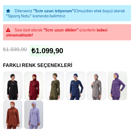
Dilerseniz
"5cm uzun istiyorum"
(Omuzdan etek boyu) olarak
"Sipariş Notu" kısmında belirtiniz.
Size özel olarak
"5cm uzun dikilen"
ürünlerin
iadesi
olmamaktadır!
₺1.599,90
₺1.099,90
FARKLI RENK SEÇENEKLERI