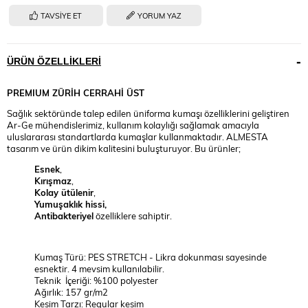
TAVSIYE ET
YORUM YAZ
ÜRÜN ÖZELLIKLERI
PREMIUM
ZÜRİH CERRAHİ ÜST
Sağlık sektöründe talep edilen üniforma kumaşı özelliklerini geliştiren
Ar-Ge mühendislerimiz, kullanım kolaylığı sağlamak amacıyla
uluslararası standartlarda kumaşlar kullanmaktadır. ALMESTA
tasarım ve ürün dikim kalitesini buluşturuyor. Bu ürünler;
Esnek
,
Kırışmaz
,
Kolay ütülenir
,
Yumuşaklık hissi,
Antibakteriyel
özelliklere sahiptir.
Kumaş Türü: PES STRETCH - Likra dokunması sayesinde
esnektir. 4 mevsim kullanılabilir.
Teknik İçeriği: %100 polyester
Ağırlık: 157 gr/m2
Kesim Tarzı: Regular kesim