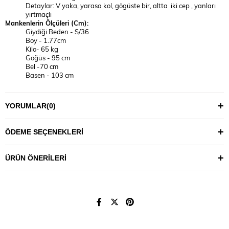
Detaylar: V yaka, yarasa kol, gögüste bir, altta iki cep , yanları
yırtmaçlı
Mankenlerin Ölçüleri (Cm):
Giydiği Beden - S/36
Boy - 1.77cm
Kilo- 65 kg
Göğüs - 95 cm
Bel -70 cm
Basen - 103 cm
2XL/44
Boy - 1.75cm
YORUMLAR
(0)
Kilo- 81 kg
Göğüs - 101 cm
Bel -85 cm
ÖDEME SEÇENEKLERI
Basen - 118 cm
YIKAMA TALİMATI
ÜRÜN ÖNERILERI
30°C’de tersten, benzer renklerle yıkanması önerilir.
Maksimum 110°C sıcaklıkla ütülenmesi tavsiye edilir.
Ürünlerin uzun ömürlü kullanımı için fazla deterjan
kullanmamanız önerilir.
Not: Ürünlerde, kendi bedeninizi bulmak için aşağıdaki ölçü
tablosundan vücudunuza en uygun bedeni seçmeniz tavsiye edilir.