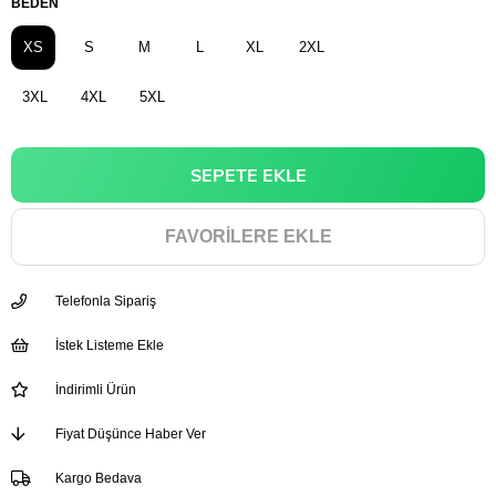
BEDEN
XS
S
M
L
XL
2XL
3XL
4XL
5XL
FAVORILERE EKLE
Telefonla Sipariş
İstek Listeme Ekle
İndirimli Ürün
Fiyat Düşünce Haber Ver
Kargo Bedava