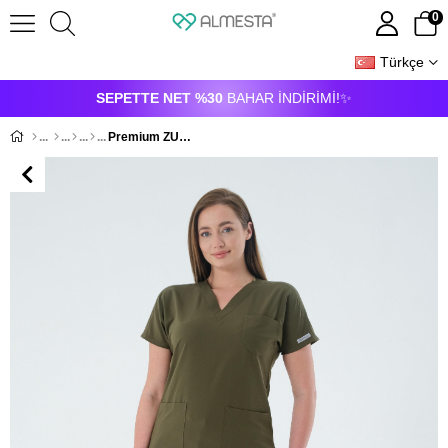
0
Türkçe
ÜYE GIRIŞI
ÜYE OL
SEPETTE NET %30
BAHAR İNDİRİMİ!✨
Premium ZURIH24-MANDY Kadın Cerrahi Takım - Haki Yeşil