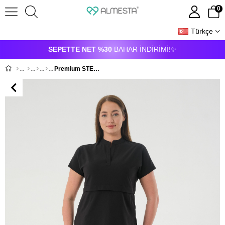
0
Türkçe
ÜYE GIRIŞI
ÜYE OL
SEPETTE NET %30
BAHAR İNDİRİMİ!✨
Premium STELLA3-DOLLY ONE Kadın Cerrahi Takım - Siyah