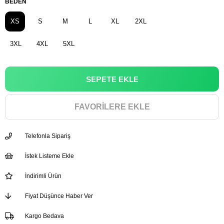
BEDEN
XS
S
M
L
XL
2XL
3XL
4XL
5XL
FAVORILERE EKLE
Telefonla Sipariş
İstek Listeme Ekle
İndirimli Ürün
Fiyat Düşünce Haber Ver
Kargo Bedava