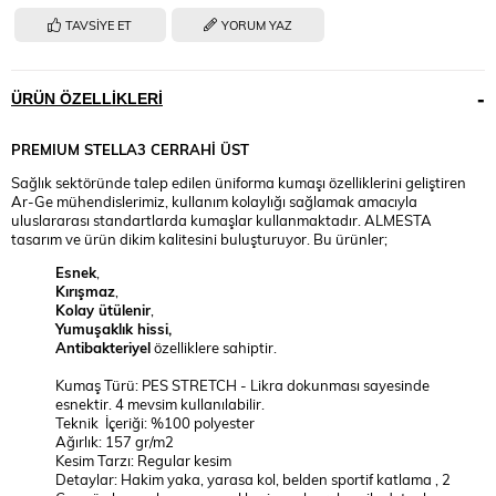
TAVSIYE ET
YORUM YAZ
ÜRÜN ÖZELLIKLERI
PREMIUM
STELLA3 CERRAHİ ÜST
Sağlık sektöründe talep edilen üniforma kumaşı özelliklerini geliştiren
Ar-Ge mühendislerimiz, kullanım kolaylığı sağlamak amacıyla
uluslararası standartlarda kumaşlar kullanmaktadır. ALMESTA
tasarım ve ürün dikim kalitesini buluşturuyor. Bu ürünler;
Esnek
,
Kırışmaz
,
Kolay ütülenir
,
Yumuşaklık hissi,
Antibakteriyel
özelliklere sahiptir.
Kumaş Türü: PES STRETCH - Likra dokunması sayesinde
esnektir. 4 mevsim kullanılabilir.
Teknik İçeriği: %100 polyester
Ağırlık: 157 gr/m2
Kesim Tarzı: Regular kesim
Detaylar: Hakim yaka, yarasa kol, belden sportif katlama , 2