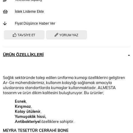
İstek Listeme Ekle
Fiyat Düşünce Haber Ver
TAVSIYE ET
YORUM YAZ
ÜRÜN ÖZELLIKLERI
Sağlık sektöründe talep edilen üniforma kumaşı özelliklerini geliştiren
Ar-Ge mühendislerimiz, kullanım kolaylığı sağlamak amacıyla
uluslararası standartlarda kumaşlar kullanmaktadır. ALMESTA
tasarım ve ürün dikim kalitesini buluşturuyor. Bu ürünler;
Esnek
,
Kırışmaz
,
Kolay ütülenir
,
Yumuşaklık hissi,
Antibakteriyel
özelliklere sahiptir.
MEYRA TESETTÜR CERRAHİ BONE