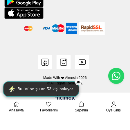
Made With ❤️ Almesta
2026
✖
© All Rights Reserved.
Bu ürüne şu an
53
kişi bakıyor.
Anasayfa
Favorilerim
Sepetim
Üye Girişi