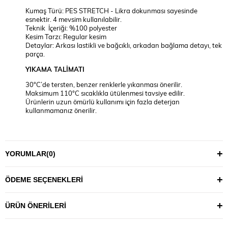
Kumaş Türü: PES STRETCH - Likra dokunması sayesinde
esnektir. 4 mevsim kullanılabilir.
Teknik İçeriği: %100 polyester
Kesim Tarzı: Regular kesim
Detaylar: Arkası lastikli ve bağcıklı, arkadan bağlama detayı, tek
parça.
YIKAMA TALİMATI
30°C’de tersten, benzer renklerle yıkanması önerilir.
Maksimum 110°C sıcaklıkla ütülenmesi tavsiye edilir.
Ürünlerin uzun ömürlü kullanımı için fazla deterjan
kullanmamanız önerilir.
YORUMLAR
(0)
ÖDEME SEÇENEKLERI
ÜRÜN ÖNERILERI