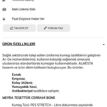
İstek Listeme Ekle
Fiyat Düşünce Haber Ver
TAVSIYE ET
YORUM YAZ
ÜRÜN ÖZELLIKLERI
Sağlık sektöründe talep edilen üniforma kumaşı özelliklerini geliştiren
Ar-Ge mühendislerimiz, kullanım kolaylığı sağlamak amacıyla
uluslararası standartlarda kumaşlar kullanmaktadır. ALMESTA
tasarım ve ürün dikim kalitesini buluşturuyor. Bu ürünler;
Esnek
,
Kırışmaz
,
Kolay ütülenir
,
Yumuşaklık hissi,
Antibakteriyel
özelliklere sahiptir.
MEYRA TESETTÜR CERRAHİ BONE
Kumaş Türü: PES STRETCH - Likra dokunması sayesinde