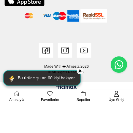
Made With ❤️ Almesta
2026
✖
© All Rights Reserved.
Bu ürüne şu an
60
kişi bakıyor.
Anasayfa
Favorilerim
Sepetim
Üye Girişi