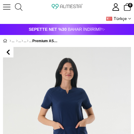
0
Türkçe
ÜYE GIRIŞI
ÜYE OL
SEPETTE NET %30
BAHAR İNDİRİMİ!✨
Premium ASEL798-PERLA926A Kadın Cerrahi Takım - Lacivert