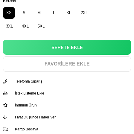
BEDEN
XS
S
M
L
XL
2XL
3XL
4XL
5XL
FAVORILERE EKLE
Telefonla Sipariş
İstek Listeme Ekle
İndirimli Ürün
Fiyat Düşünce Haber Ver
Kargo Bedava