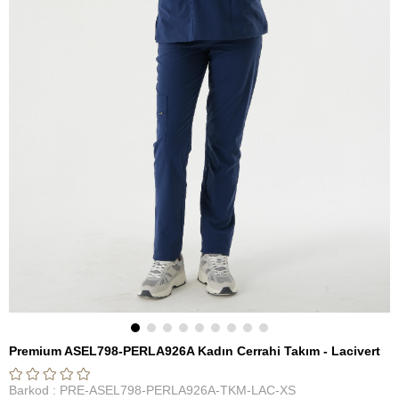
Premium ASEL798-PERLA926A Kadın Cerrahi Takım - Lacivert
Barkod
:
PRE-ASEL798-PERLA926A-TKM-LAC-XS