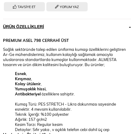
TAVSIYE ET
YORUM YAZ
ÜRÜN ÖZELLIKLERI
PREMIUM
ASEL 798 CERRAHİ ÜST
Sağlık sektöründe talep edilen üniforma kumaşı özelliklerini geliştiren
Ar-Ge mühendislerimiz, kullanım kolaylığı sağlamak amacıyla
uluslararası standartlarda kumaşlar kullanmaktadır. ALMESTA
tasarım ve ürün dikim kalitesini buluşturuyor. Bu ürünler;
Esnek
,
Kırışmaz
,
Kolay ütülenir
,
Yumuşaklık hissi,
Antibakteriyel
özelliklere sahiptir.
Kumaş Türü: PES STRETCH - Likra dokunması sayesinde
esnektir. 4 mevsim kullanılabilir.
Teknik İçeriği: %100 polyester
Ağırlık: 157 gr/m2
Kesim Tarzı: Regular kesim
Detaylar: Sıfır yaka , v açıklık telefon cebi dahil üç cep