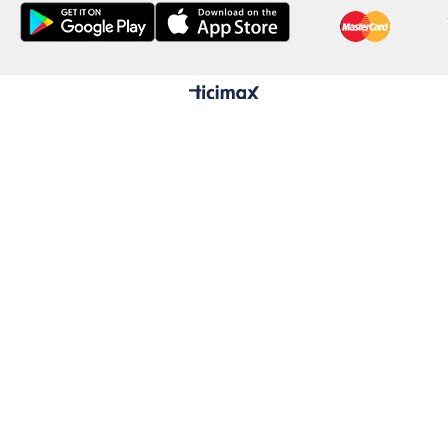
Boy
Kil
Gö
Bel
Ba
YIKAMA 
30°
Mak
Ürü
kul
Not: Ürün
vücudunuz
(Resimlerd
fiyatlara d
BEDEN T