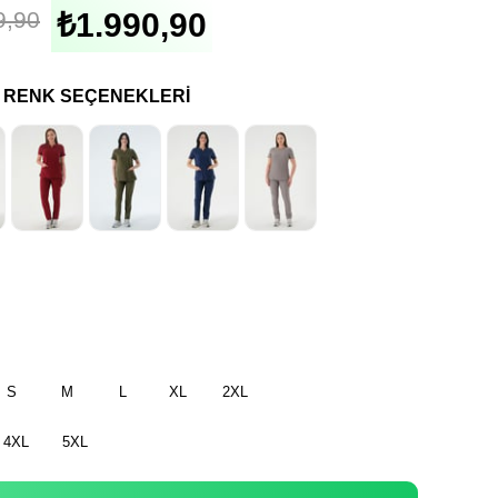
9,90
₺1.990,90
I RENK SEÇENEKLERI
S
M
L
XL
2XL
4XL
5XL