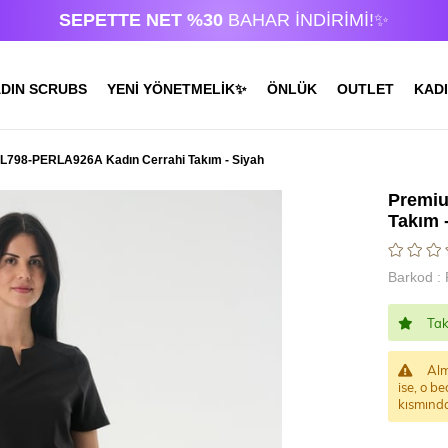
SEPETTE NET %30
BAHAR İNDİRİMİ!✨
DIN SCRUBS
YENİ YÖNETMELİK✨
ÖNLÜK
OUTLET
KADI
798-PERLA926A Kadın Cerrahi Takım - Siyah
Premi
Takım 
Barkod
:
Tak
Alm
ise, o be
kısmında