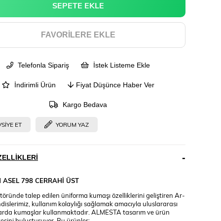
FAVORILERE EKLE
Telefonla Sipariş
İstek Listeme Ekle
İndirimli Ürün
Fiyat Düşünce Haber Ver
Kargo Bedava
SIYE ET
YORUM YAZ
ELLIKLERI
M
ASEL 798 CERRAHİ ÜST
töründe talep edilen üniforma kumaşı özelliklerini geliştiren Ar-
islerimiz, kullanım kolaylığı sağlamak amacıyla uluslararası
arda kumaşlar kullanmaktadır. ALMESTA tasarım ve ürün
tesini buluşturuyor. Bu ürünler;