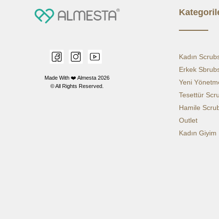
Kategoril
Kadın Scrub
Erkek Sbrub
Made With ❤️ Almesta
2026
Yeni Yönetme
© All Rights Reserved.
Tesettür Scr
Hamile Scru
Outlet
Kadın Giyim