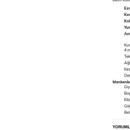
Es
Kı
Kol
Yum
Ant
Kum
4 m
Tek
Ağı
Kes
Det
Mankenler
Giy
Boy
Kil
Gö
Bel
Ba
YORUM
YIKAMA 