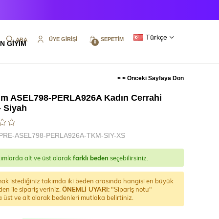
Türkçe
ÜYE GIRIŞI
SEPETIM
N GİYİM
0
< < Önceki Sayfaya Dön
um ASEL798-PERLA926A Kadın Cerrahi
- Siyah
PRE-ASEL798-PERLA926A-TKM-SIY-XS
ımlarda alt ve üst olarak
farklı beden
seçebilirsiniz.
ak istediğiniz takımda iki beden arasında hangisi en büyük
den ile sipariş veriniz.
ÖNEMLİ UYARI:
"Sipariş notu"
 üst ve alt olarak bedenleri mutlaka belirtiniz.