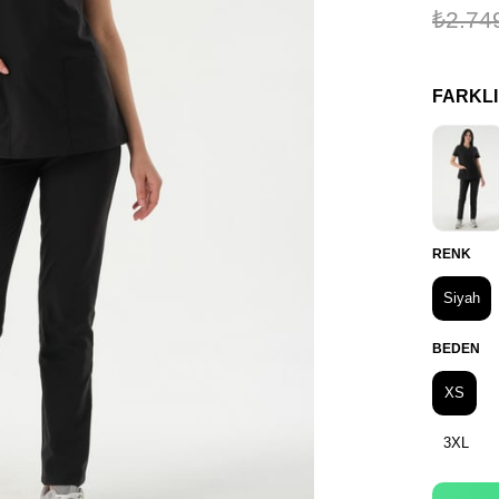
₺2.74
FARKL
RENK
Siyah
BEDEN
XS
3XL