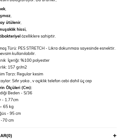
nek
,
rışmaz
,
ay ütülenir
,
uşaklık hissi,
ibakteriyel
özelliklere sahiptir.
aş Türü: PES STRETCH - Likra dokunması sayesinde esnektir.
evsim kullanılabilir.
nik İçeriği: %100 polyester
rlık: 157 gr/m2
im Tarzı: Regular kesim
aylar: Sıfır yaka , v açıklık telefon cebi dahil üç cep
in Ölçüleri (Cm):
diği Beden - S/36
 - 1.77cm
o- 65 kg
ğüs - 95 cm
 -70 cm
sen - 103 cm
LAR
(0)
TALİMATI