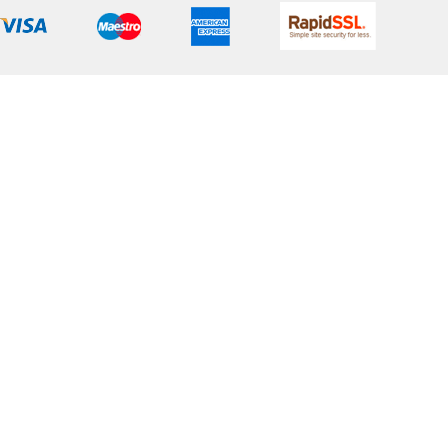
 - 1.77cm
o- 65 kg
ğüs - 95 cm
 -70 cm
sen - 103 cm
TALİMATI
C’de tersten, benzer renklerle yıkanması önerilir.
simum 110°C sıcaklıkla ütülenmesi tavsiye edilir.
nlerin uzun ömürlü kullanımı için fazla deterjan
lanmamanız önerilir.
lerde, kendi bedeninizi bulmak için aşağıdaki ölçü tablosundan
a en uygun bedeni seçmeniz tavsiye edilir.
eki aksesuar ve diğer tekstil ürünleri tanıtım amaçlıdır,
ahil değildir.)
ABLOSU
XS
S
M
L
XL
XXL
3XL
4XL
5XL
6XL