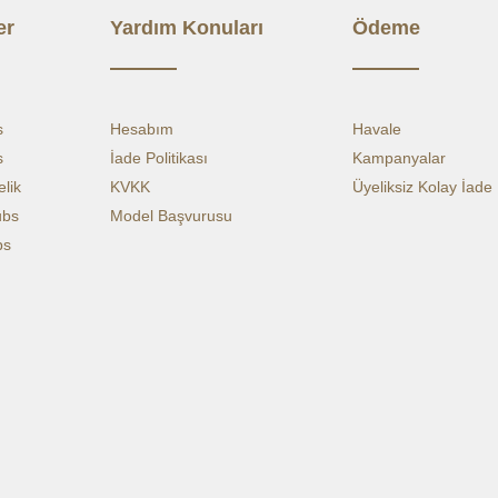
er
Yardım Konuları
Ödeme
PREMIU
Sağlık sek
Ge mühend
standartl
s
Hesabım
Havale
dikim kali
s
İade Politikası
Kampanyalar
Es
lik
KVKK
Üyeliksiz Kolay İade
Kı
ubs
Model Başvurusu
Kol
bs
Yum
Ant
Kum
4 m
Tek
Ağı
Kes
Det
Cep
Mankenler
Giy