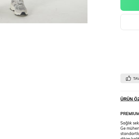
TAV
ÜRÜN ÖZ
PREMIU
Sağlık sek
Ge mühend
standartl
dikim kali