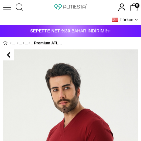
0
Türkçe
ÜYE GIRIŞI
ÜYE OL
SEPETTE NET %30
BAHAR İNDİRİMİ!✨
Premium ATLANTA941 Cerrahi Üst - Bordo