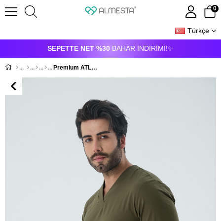
0
Türkçe
ÜYE GIRIŞI
ÜYE OL
SEPETTE NET %30
BAHAR İNDİRİMİ!✨
Premium ATLANTA941 Cerrahi Üst - Haki Yeşil