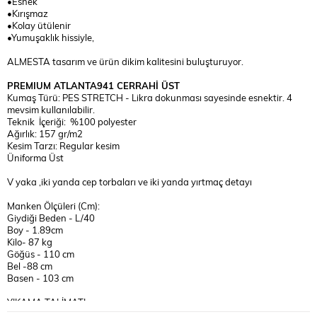
•Esnek
•Kırışmaz
•Kolay ütülenir
•Yumuşaklık hissiyle,
ALMESTA tasarım ve ürün dikim kalitesini buluşturuyor.
PREMIUM ATLANTA941 CERRAHİ ÜST
Kumaş Türü: PES STRETCH - Likra dokunması sayesinde esnektir. 4
mevsim kullanılabilir.
Teknik İçeriği: %100 polyester
Ağırlık: 157 gr/m2
Kesim Tarzı: Regular kesim
Üniforma Üst
V yaka ,iki yanda cep torbaları ve iki yanda yırtmaç detayı
Manken Ölçüleri (Cm):
Giydiği Beden - L/40
Boy - 1.89cm
Kilo- 87 kg
Göğüs - 110 cm
Bel -88 cm
Basen - 103 cm
YIKAMA TALİMATI:
30°C 'de TERSTEN BENZER RENKLERLE YIKANMASI MAKS.110° C İLE