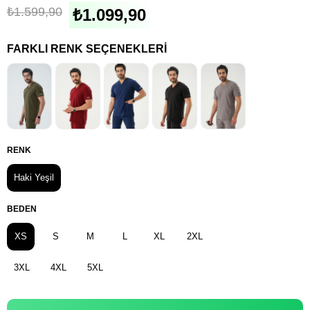
₺1.599,90
₺1.099,90
FARKLI RENK SEÇENEKLERI
RENK
Haki Yeşil
BEDEN
XS
S
M
L
XL
2XL
3XL
4XL
5XL