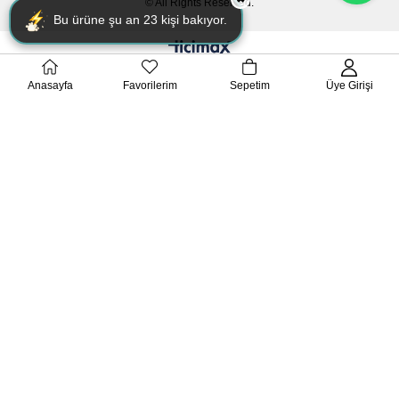
© All Rights Reserved.
Bu ürüne şu an
23
kişi bakıyor.
Anasayfa
Favorilerim
Sepetim
Üye Girişi