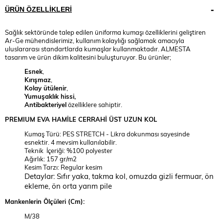
ÜRÜN ÖZELLIKLERI
Sağlık sektöründe talep edilen üniforma kumaşı özelliklerini geliştiren
Ar-Ge mühendislerimiz, kullanım kolaylığı sağlamak amacıyla
uluslararası standartlarda kumaşlar kullanmaktadır. ALMESTA
tasarım ve ürün dikim kalitesini buluşturuyor. Bu ürünler;
Esnek
,
Kırışmaz
,
Kolay ütülenir
,
Yumuşaklık hissi,
Antibakteriyel
özelliklere sahiptir.
PREMIUM
EVA HAMİLE CERRAHİ ÜST UZUN KOL
Kumaş Türü: PES STRETCH - Likra dokunması sayesinde
esnektir. 4 mevsim kullanılabilir.
Teknik İçeriği: %100 polyester
Ağırlık: 157 gr/m2
Kesim Tarzı: Regular kesim
Detaylar: Sıfır yaka, takma kol, omuzda gizli fermuar, ön
ekleme, ön orta yarım pile
Mankenlerin Ölçüleri (Cm):
M/38