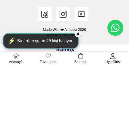
Made With ❤️ Almesta
2026
✖
© All Rights Reserved.
Bu ürüne şu an
49
kişi bakıyor.
Anasayfa
Favorilerim
Sepetim
Üye Girişi