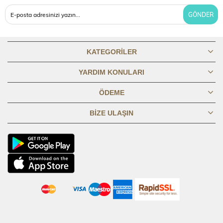
OMUZDAN
77,2
77,7
78,2
78,7
79,2
79,7
80,2
80,7
81,2
BOY
GÖNDER
GÖĞÜS
45,8
47,8
49,8
51,8
53,8
56,8
59,8
62,8
65,8
1/2
KATEGORILER
YARDIM KONULARI
BASEN 1/2
PİLE
50,2
52,2
54,2
56,2
58,2
61,2
64,2
67,2
70,2
KAPALI
ÖDEME
BIZE ULAŞIN
BASEN 1/2
60,2
62,2
64,2
66,2
68,2
71,2
74,2
77,2
80,2
PİLE AÇIK
KOL BOYU
61,3
61,8
62,3
62,8
63,3
63,8
64,3
64,8
65,3