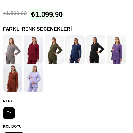
₺1.599,90
₺1.099,90
FARKLI RENK SEÇENEKLERI
RENK
Gri
KOL BOYU