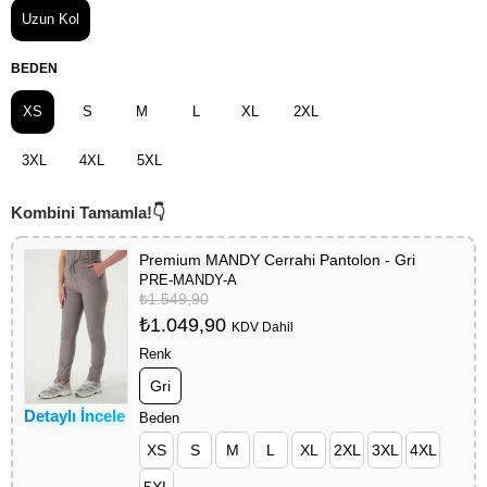
Uzun Kol
BEDEN
XS
S
M
L
XL
2XL
3XL
4XL
5XL
Premium MANDY Cerrahi Pantolon - Gri
PRE-MANDY-A
₺1.549,90
₺1.049,90
KDV Dahil
Renk
Gri
Detaylı İncele
Beden
XS
S
M
L
XL
2XL
3XL
4XL