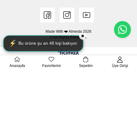
Made With ❤️ Almesta
2026
✖
© All Rights Reserved.
Bu ürüne şu an
48
kişi bakıyor.
Anasayfa
Favorilerim
Sepetim
Üye Girişi