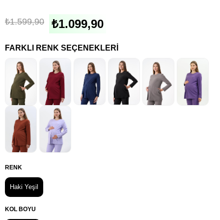
₺1.599,90
₺1.099,90
FARKLI RENK SEÇENEKLERI
RENK
Haki Yeşil
KOL BOYU