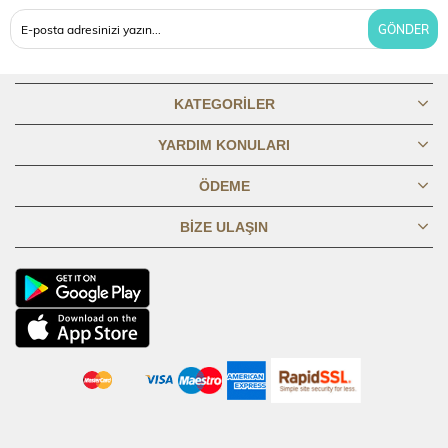
77,2
77,7
78,2
78,7
79,2
79,7
80,2
80,7
81,2
BOY
GÖNDER
GÖĞÜS
45,8
47,8
49,8
51,8
53,8
56,8
59,8
62,8
65,8
1/2
KATEGORILER
BASEN 1/2
YARDIM KONULARI
PİLE
50,2
52,2
54,2
56,2
58,2
61,2
64,2
67,2
70,2
KAPALI
ÖDEME
BIZE ULAŞIN
BASEN 1/2
60,2
62,2
64,2
66,2
68,2
71,2
74,2
77,2
80,2
PİLE AÇIK
KOL BOYU
61,3
61,8
62,3
62,8
63,3
63,8
64,3
64,8
65,3