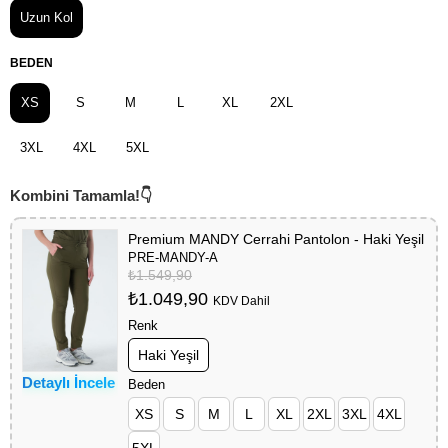
Uzun Kol
BEDEN
XS
S
M
L
XL
2XL
3XL
4XL
5XL
Premium MANDY Cerrahi Pantolon - Haki Yeşil
PRE-MANDY-A
₺1.549,90
₺1.049,90
KDV Dahil
Renk
Haki Yeşil
Detaylı İncele
Beden
XS
S
M
L
XL
2XL
3XL
4XL