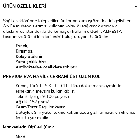
ÜRÜN ÖZELLIKLERI
Sağlık sektöründe talep edilen üniforma kumaşı özelliklerini geliştiren
Ar-Ge mühendislerimiz, kullanım kolaylığı sağlamak amacıyla
uluslararası standartlarda kumaşlar kullanmaktadır. ALMESTA
tasarım ve ürün dikim kalitesini buluşturuyor. Bu ürünler;
Esnek
,
Kırışmaz
,
Kolay ütülenir
,
Yumuşaklık hissi,
Antibakteriyel
özelliklere sahiptir.
PREMIUM
EVA HAMİLE CERRAHİ ÜST UZUN KOL
Kumaş Türü: PES STRETCH - Likra dokunması sayesinde
esnektir. 4 mevsim kullanılabilir.
Teknik İçeriği: %100 polyester
Ağırlık: 157 gr/m2
Kesim Tarzı: Regular kesim
Detaylar: Sıfır yaka, takma kol, omuzda gizli fermuar, ön ekleme,
ön orta yarım pile
Mankenlerin Ölçüleri (Cm):
M/38