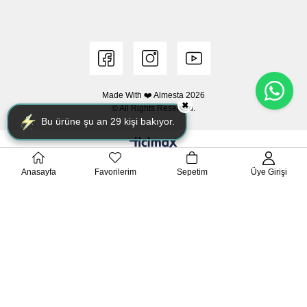
Made With ❤️ Almesta
2026
✖
© All Rights Reserved.
Bu ürüne şu an
29
kişi bakıyor.
Anasayfa
Favorilerim
Sepetim
Üye Girişi