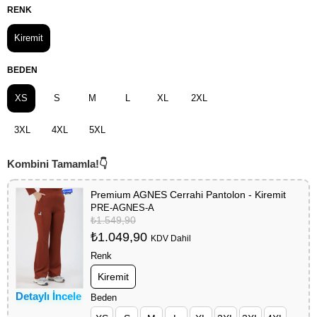
RENK
Kiremit
BEDEN
XS
S
M
L
XL
2XL
3XL
4XL
5XL
Premium AGNES Cerrahi Pantolon - Kiremit
PRE-AGNES-A
₺1.549,90
₺1.049,90
KDV Dahil
Renk
Kiremit
Detaylı İncele
Beden