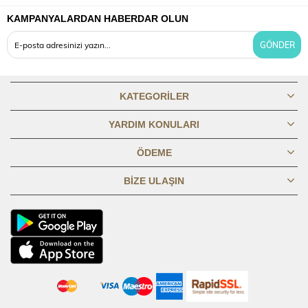
KAMPANYALARDAN HABERDAR OLUN
OMUZDAN
80,1
80,69
81,19
81,69
82,19
82,69
83,19
83,6
BOY
GÖNDER
GÖĞÜS
45,8
47,8
49,8
51,8
53,8
56,8
59,8
62,8
1/2
KATEGORILER
BASEN 1/2
49,8
51,8
53,8
55,8
57,8
60,8
63,8
66,8
YARDIM KONULARI
ÖDEME
KOL BOYU
61,3
61,8
62,3
62,8
63,3
63,8
64,3
64,8
BIZE ULAŞIN