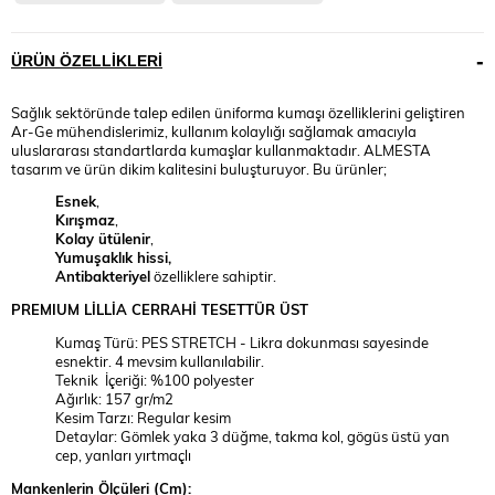
ÜRÜN ÖZELLIKLERI
Sağlık sektöründe talep edilen üniforma kumaşı özelliklerini geliştiren
Ar-Ge mühendislerimiz, kullanım kolaylığı sağlamak amacıyla
uluslararası standartlarda kumaşlar kullanmaktadır. ALMESTA
tasarım ve ürün dikim kalitesini buluşturuyor. Bu ürünler;
Esnek
,
Kırışmaz
,
Kolay ütülenir
,
Yumuşaklık hissi,
Antibakteriyel
özelliklere sahiptir.
PREMIUM
LİLLİA
CERRAHİ TESETTÜR ÜST
Kumaş Türü: PES STRETCH - Likra dokunması sayesinde
esnektir. 4 mevsim kullanılabilir.
Teknik İçeriği: %100 polyester
Ağırlık: 157 gr/m2
Kesim Tarzı: Regular kesim
Detaylar: Gömlek yaka 3 düğme, takma kol, gögüs üstü yan
cep, yanları yırtmaçlı
Mankenlerin Ölçüleri (Cm):