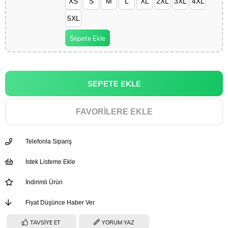
XS
S
M
L
XL
2XL
3XL
4XL
5XL
Sepete Ekle
FAVORILERE EKLE
Telefonla Sipariş
İstek Listeme Ekle
İndirimli Ürün
Fiyat Düşünce Haber Ver
TAVSIYE ET
YORUM YAZ