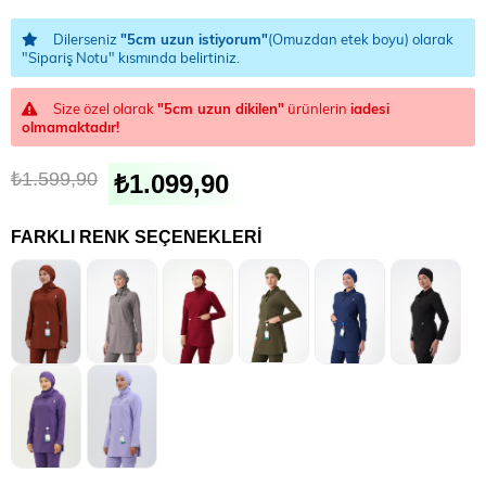
Dilerseniz
"5cm uzun istiyorum"
(Omuzdan etek boyu) olarak
"Sipariş Notu" kısmında belirtiniz.
Size özel olarak
"5cm uzun dikilen"
ürünlerin
iadesi
olmamaktadır!
₺1.599,90
₺1.099,90
FARKLI RENK SEÇENEKLERI