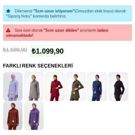
Dilerseniz
"5cm uzun istiyorum"
(Omuzdan etek boyu) olarak
"Sipariş Notu" kısmında belirtiniz.
Size özel olarak
"5cm uzun dikilen"
ürünlerin
iadesi
olmamaktadır!
₺1.599,90
₺1.099,90
FARKLI RENK SEÇENEKLERI