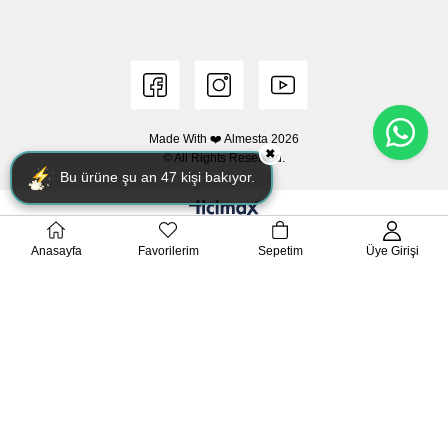
Made With ❤️ Almesta
2026
✖
© All Rights Reserved.
Bu ürüne şu an
47
kişi bakıyor.
Anasayfa
Favorilerim
Sepetim
Üye Girişi