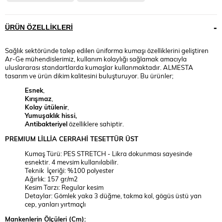
ÜRÜN ÖZELLIKLERI
Sağlık sektöründe talep edilen üniforma kumaşı özelliklerini geliştiren
Ar-Ge mühendislerimiz, kullanım kolaylığı sağlamak amacıyla
uluslararası standartlarda kumaşlar kullanmaktadır. ALMESTA
tasarım ve ürün dikim kalitesini buluşturuyor. Bu ürünler;
Esnek
,
Kırışmaz
,
Kolay ütülenir
,
Yumuşaklık hissi,
Antibakteriyel
özelliklere sahiptir.
PREMIUM
LİLLİA
CERRAHİ TESETTÜR ÜST
Kumaş Türü: PES STRETCH - Likra dokunması sayesinde
esnektir. 4 mevsim kullanılabilir.
Teknik İçeriği: %100 polyester
Ağırlık: 157 gr/m2
Kesim Tarzı: Regular kesim
Detaylar: Gömlek yaka 3 düğme, takma kol, gögüs üstü yan
cep, yanları yırtmaçlı
Mankenlerin Ölçüleri (Cm):