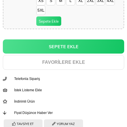
XS
S
M
L
XL
2XL
3XL
4XL
5XL
Sepete Ekle
FAVORILERE EKLE
Telefonla Sipariş
İstek Listeme Ekle
İndirimli Ürün
Fiyat Düşünce Haber Ver
TAVSIYE ET
YORUM YAZ