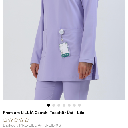
Premium LİLLİA Cerrahi Tesettür Üst - Lila
Barkod
:
PRE-LILLIA-TU-LIL-XS