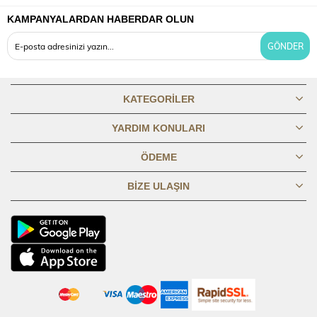
KAMPANYALARDAN HABERDAR OLUN
OMUZDAN
80,1
80,69
81,19
81,69
82,19
82,69
83,19
83,6
BOY
GÖNDER
GÖĞÜS
45,8
47,8
49,8
51,8
53,8
56,8
59,8
62,8
1/2
KATEGORILER
BASEN 1/2
49,8
51,8
53,8
55,8
57,8
60,8
63,8
66,8
YARDIM KONULARI
ÖDEME
KOL BOYU
61,3
61,8
62,3
62,8
63,3
63,8
64,3
64,8
BIZE ULAŞIN