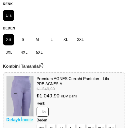
RENK
Lila
BEDEN
XS
S
M
L
XL
2XL
3XL
4XL
5XL
Premium AGNES Cerrahi Pantolon - Lila
PRE-AGNES-A
₺1.549,90
₺1.049,90
KDV Dahil
Renk
Lila
Detaylı İncele
Beden