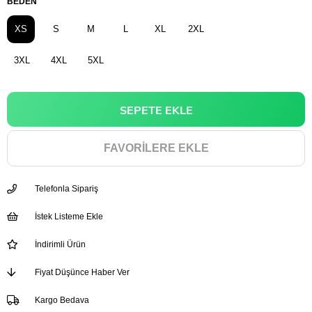
BEDEN
XS
S
M
L
XL
2XL
3XL
4XL
5XL
FAVORILERE EKLE
Telefonla Sipariş
İstek Listeme Ekle
İndirimli Ürün
Fiyat Düşünce Haber Ver
Kargo Bedava