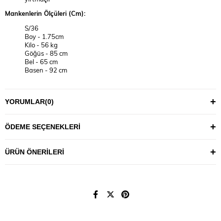
Mankenlerin Ölçüleri (Cm):
S/36
Boy - 1.75cm
Kilo - 56 kg
Göğüs - 85 cm
Bel - 65 cm
Basen - 92 cm
2XL/44
Boy - 1.75cm
YORUMLAR
(0)
Kilo - 81 kg
Göğüs - 101 cm
Bel - 85 cm
ÖDEME SEÇENEKLERI
Basen - 118 cm
YIKAMA TALİMATI
ÜRÜN ÖNERILERI
30°C’de tersten, benzer renklerle yıkanması önerilir.
Maksimum 110°C sıcaklıkla ütülenmesi tavsiye edilir.
Ürünlerin uzun ömürlü kullanımı için fazla deterjan
kullanmamanız önerilir.
Not: Ürünlerde, kendi bedeninizi bulmak için aşağıdaki ölçü
tablosundan vücudunuza en uygun bedeni seçmeniz tavsiye edilir.
(Resimlerdeki aksesuar ve diğer tekstil ürünleri tanıtım amaçlıdır,