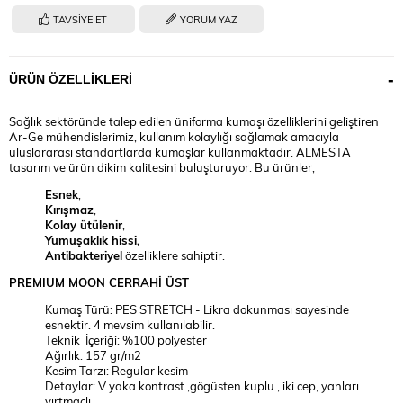
TAVSIYE ET
YORUM YAZ
ÜRÜN ÖZELLIKLERI
Sağlık sektöründe talep edilen üniforma kumaşı özelliklerini geliştiren
Ar-Ge mühendislerimiz, kullanım kolaylığı sağlamak amacıyla
uluslararası standartlarda kumaşlar kullanmaktadır. ALMESTA
tasarım ve ürün dikim kalitesini buluşturuyor. Bu ürünler;
Esnek
,
Kırışmaz
,
Kolay ütülenir
,
Yumuşaklık hissi,
Antibakteriyel
özelliklere sahiptir.
PREMIUM
MOON
CERRAHİ ÜST
Kumaş Türü: PES STRETCH - Likra dokunması sayesinde
esnektir. 4 mevsim kullanılabilir.
Teknik İçeriği: %100 polyester
Ağırlık: 157 gr/m2
Kesim Tarzı: Regular kesim
Detaylar: V yaka kontrast ,gögüsten kuplu , iki cep, yanları
yırtmaçlı