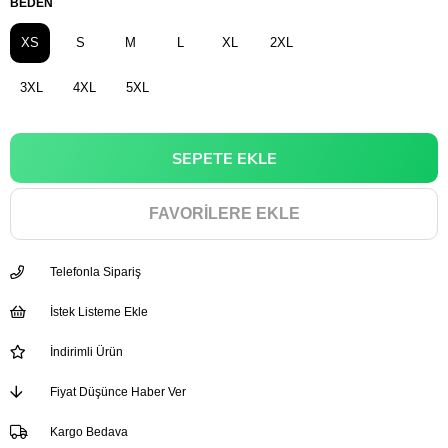
BEDEN
XS
S
M
L
XL
2XL
3XL
4XL
5XL
FAVORILERE EKLE
Telefonla Sipariş
İstek Listeme Ekle
İndirimli Ürün
Fiyat Düşünce Haber Ver
Kargo Bedava