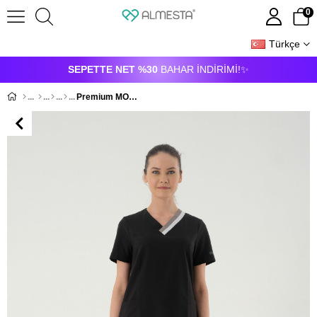
0
Türkçe
ÜYE GIRIŞI
ÜYE OL
SEPETTE NET %30
BAHAR İNDİRİMİ!✨
Premium MOON-BIANCA ONE Kadın Cerrahi Takım - Siyah