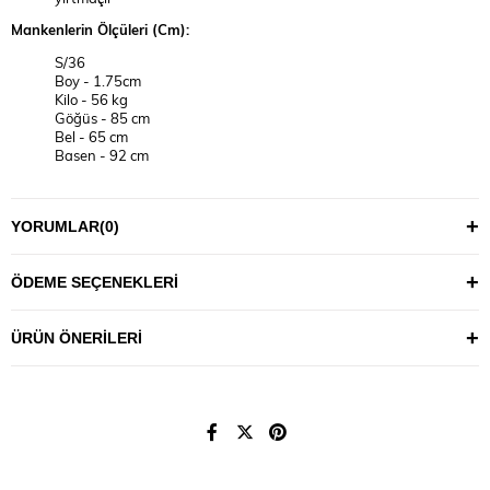
Mankenlerin Ölçüleri (Cm):
S/36
Boy - 1.75cm
Kilo - 56 kg
Göğüs - 85 cm
Bel - 65 cm
Basen - 92 cm
2XL/44
Boy - 1.75cm
YORUMLAR
(0)
Kilo - 81 kg
Göğüs - 101 cm
Bel - 85 cm
ÖDEME SEÇENEKLERI
Basen - 118 cm
YIKAMA TALİMATI
ÜRÜN ÖNERILERI
30°C’de tersten, benzer renklerle yıkanması önerilir.
Maksimum 110°C sıcaklıkla ütülenmesi tavsiye edilir.
Ürünlerin uzun ömürlü kullanımı için fazla deterjan
kullanmamanız önerilir.
Not: Ürünlerde, kendi bedeninizi bulmak için aşağıdaki ölçü
tablosundan vücudunuza en uygun bedeni seçmeniz tavsiye edilir.
(Resimlerdeki aksesuar ve diğer tekstil ürünleri tanıtım amaçlıdır,