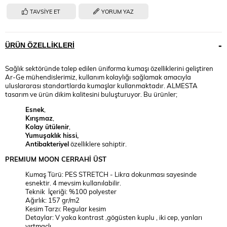
TAVSIYE ET
YORUM YAZ
ÜRÜN ÖZELLIKLERI
Sağlık sektöründe talep edilen üniforma kumaşı özelliklerini geliştiren
Ar-Ge mühendislerimiz, kullanım kolaylığı sağlamak amacıyla
uluslararası standartlarda kumaşlar kullanmaktadır. ALMESTA
tasarım ve ürün dikim kalitesini buluşturuyor. Bu ürünler;
Esnek
,
Kırışmaz
,
Kolay ütülenir
,
Yumuşaklık hissi,
Antibakteriyel
özelliklere sahiptir.
PREMIUM
MOON
CERRAHİ ÜST
Kumaş Türü: PES STRETCH - Likra dokunması sayesinde
esnektir. 4 mevsim kullanılabilir.
Teknik İçeriği: %100 polyester
Ağırlık: 157 gr/m2
Kesim Tarzı: Regular kesim
Detaylar: V yaka kontrast ,gögüsten kuplu , iki cep, yanları
yırtmaçlı