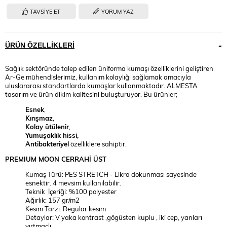
TAVSIYE ET
YORUM YAZ
ÜRÜN ÖZELLIKLERI
Sağlık sektöründe talep edilen üniforma kumaşı özelliklerini geliştiren
Ar-Ge mühendislerimiz, kullanım kolaylığı sağlamak amacıyla
uluslararası standartlarda kumaşlar kullanmaktadır. ALMESTA
tasarım ve ürün dikim kalitesini buluşturuyor. Bu ürünler;
Esnek
,
Kırışmaz
,
Kolay ütülenir
,
Yumuşaklık hissi,
Antibakteriyel
özelliklere sahiptir.
PREMIUM
MOON
CERRAHİ ÜST
Kumaş Türü: PES STRETCH - Likra dokunması sayesinde
esnektir. 4 mevsim kullanılabilir.
Teknik İçeriği: %100 polyester
Ağırlık: 157 gr/m2
Kesim Tarzı: Regular kesim
Detaylar: V yaka kontrast ,gögüsten kuplu , iki cep, yanları
yırtmaçlı