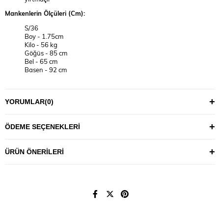
Mankenlerin Ölçüleri (Cm):
S/36
Boy - 1.75cm
Kilo - 56 kg
Göğüs - 85 cm
Bel - 65 cm
Basen - 92 cm
2XL/44
Boy - 1.75cm
YORUMLAR
(0)
Kilo - 81 kg
Göğüs - 101 cm
Bel - 85 cm
ÖDEME SEÇENEKLERI
Basen - 118 cm
YIKAMA TALİMATI
ÜRÜN ÖNERILERI
30°C’de tersten, benzer renklerle yıkanması önerilir.
Maksimum 110°C sıcaklıkla ütülenmesi tavsiye edilir.
Ürünlerin uzun ömürlü kullanımı için fazla deterjan
kullanmamanız önerilir.
Not: Ürünlerde, kendi bedeninizi bulmak için aşağıdaki ölçü
tablosundan vücudunuza en uygun bedeni seçmeniz tavsiye edilir.
(Resimlerdeki aksesuar ve diğer tekstil ürünleri tanıtım amaçlıdır,