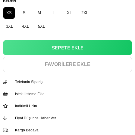
BEDEN
XS
S
M
L
XL
2XL
3XL
4XL
5XL
FAVORILERE EKLE
Telefonla Sipariş
İstek Listeme Ekle
İndirimli Ürün
Fiyat Düşünce Haber Ver
Kargo Bedava